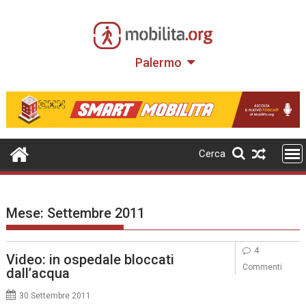
Skip
to
content
Palermo
Cerca
Mese:
Settembre 2011
4
Video: in ospedale bloccati
Commenti
dall’acqua
30 Settembre 2011