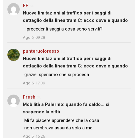
FF
su
Nuove limitazioni al traffico per i saggi di
dettaglio della linea tram C: ecco dove e quando
: “
I precedenti saggi a cosa sono serviti?
”
Ago 6, 09:28
punteruolorosso
su
Nuove limitazioni al traffico per i saggi di
dettaglio della linea tram C: ecco dove e quando
: “
grazie, speriamo che si proceda
”
Ago 5, 17:39
Fresh
su
Mobilità a Palermo: quando fa caldo… si
sospende la città
: “
Mi fa piacere apprendere che la cosa
non sembrava assurda solo a me.
”
Ago 5, 15:26