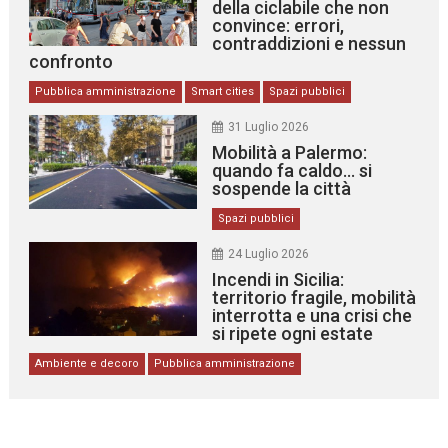
della ciclabile che non
convince: errori,
contraddizioni e nessun
confronto
Pubblica amministrazione
Smart cities
Spazi pubblici
31 Luglio 2026
Mobilità a Palermo:
quando fa caldo… si
sospende la città
Spazi pubblici
24 Luglio 2026
Incendi in Sicilia:
territorio fragile, mobilità
interrotta e una crisi che
si ripete ogni estate
Ambiente e decoro
Pubblica amministrazione