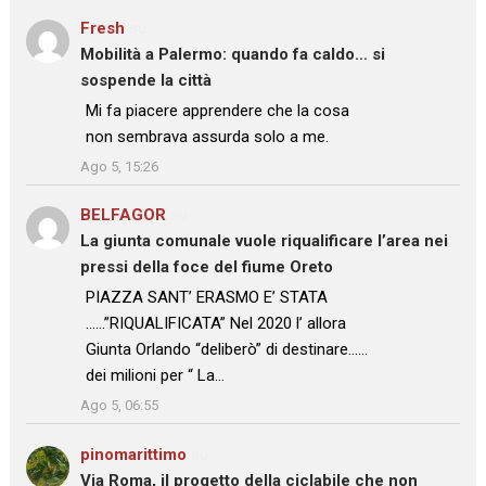
Fresh
su
Mobilità a Palermo: quando fa caldo… si
sospende la città
: “
Mi fa piacere apprendere che la cosa
non sembrava assurda solo a me.
”
Ago 5, 15:26
BELFAGOR
su
La giunta comunale vuole riqualificare l’area nei
pressi della foce del fiume Oreto
: “
PIAZZA SANT’ ERASMO E’ STATA
……”RIQUALIFICATA” Nel 2020 l’ allora
Giunta Orlando “deliberò” di destinare……
dei milioni per “ La…
”
Ago 5, 06:55
pinomarittimo
su
Via Roma, il progetto della ciclabile che non