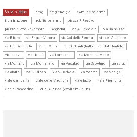
,
,
,
Spazi pubblici
amg
amg energia
comune palermo
,
,
,
illuminazione
mobilita palermo
piazza F. Restivo
,
,
,
,
piazza quatto Novembre
Segnalati
via A. Pecoraro
Via Bainsizza
,
,
,
,
via Bligny
via Brigata Verona
via Col della Beretta
via dell’Artigliere
,
,
,
via F.S. Di Liberto
Via G. Carini
via G. Sciuti (tratto Lazio-Notarbartolo)
,
,
,
,
Via Isonzo
via libertà
via Lombardia
via Monte le Merle
,
,
,
,
,
via Montello
via Montenero
via Pasubio
via Sabotino
via sciuti
,
,
,
,
,
via sicilia
via T. Edison
Via V. Barbera
via Veneto
via Vodige
,
,
,
,
viale campania
viale delle Magnolie
viale lazio
viale Piemonte
,
vicolo Pandolfino
Villa G. Russo (ex villetta Sciuti)