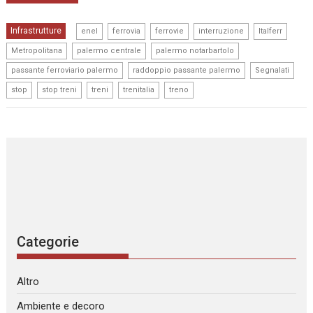
,
,
,
,
,
Infrastrutture
enel
ferrovia
ferrovie
interruzione
Italferr
,
,
,
Metropolitana
palermo centrale
palermo notarbartolo
,
,
,
passante ferroviario palermo
raddoppio passante palermo
Segnalati
,
,
,
,
stop
stop treni
treni
trenitalia
treno
Categorie
Altro
Ambiente e decoro