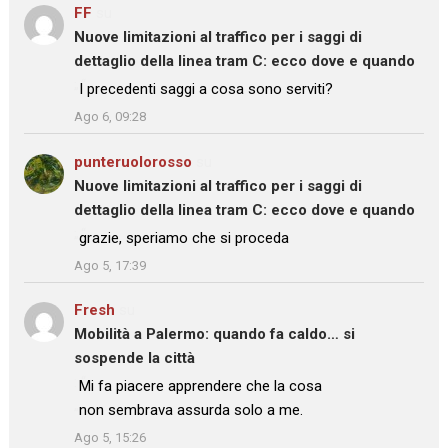
FF
su
Nuove limitazioni al traffico per i saggi di
dettaglio della linea tram C: ecco dove e quando
: “
I precedenti saggi a cosa sono serviti?
”
Ago 6, 09:28
punteruolorosso
su
Nuove limitazioni al traffico per i saggi di
dettaglio della linea tram C: ecco dove e quando
: “
grazie, speriamo che si proceda
”
Ago 5, 17:39
Fresh
su
Mobilità a Palermo: quando fa caldo… si
sospende la città
: “
Mi fa piacere apprendere che la cosa
non sembrava assurda solo a me.
”
Ago 5, 15:26