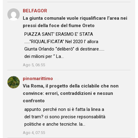
BELFAGOR
su
La giunta comunale vuole riqualificare l’area nei
pressi della foce del fiume Oreto
: “
PIAZZA SANT’ ERASMO E’ STATA
……”RIQUALIFICATA” Nel 2020 l’ allora
Giunta Orlando “deliberò” di destinare……
dei milioni per “ La…
”
Ago 5, 06:55
pinomarittimo
su
Via Roma, il progetto della ciclabile che non
convince: errori, contraddizioni e nessun
confronto
: “
appunto. perché non si è fatta la linea a
del tram? ci sono precise repsonsabilità
politiche e anche tecniche. la…
”
Ago 4, 07:55