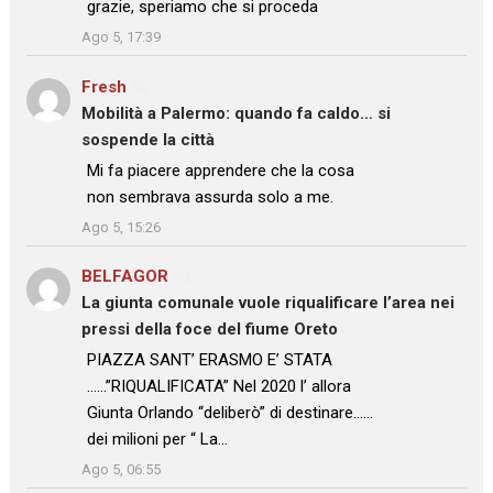
: “
grazie, speriamo che si proceda
”
Ago 5, 17:39
Fresh
su
Mobilità a Palermo: quando fa caldo… si
sospende la città
: “
Mi fa piacere apprendere che la cosa
non sembrava assurda solo a me.
”
Ago 5, 15:26
BELFAGOR
su
La giunta comunale vuole riqualificare l’area nei
pressi della foce del fiume Oreto
: “
PIAZZA SANT’ ERASMO E’ STATA
……”RIQUALIFICATA” Nel 2020 l’ allora
Giunta Orlando “deliberò” di destinare……
dei milioni per “ La…
”
Ago 5, 06:55