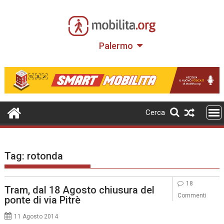
Skip
to
content
Palermo
Cerca
Tag:
rotonda
18
Tram, dal 18 Agosto chiusura del
Commenti
ponte di via Pitrè
11 Agosto 2014