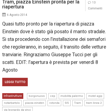
Tram, piazza Einstein pronta per la
13
riapertura
Commenti
6 Agosto 2014
Quasi tutto pronto per la riapertura di piazza
Einstein dove è stato già posato il manto stradale.
Si sta procedendo con l’installazione dei semafori
che regoleranno, in seguito, il transito delle vetture
tranviarie. Ringraziamo Giuseppe Tucci per gli
scatti. EDIT: l’apertura è prevista per venerdì 8
Agosto
LEGGI TUTTO
,
,
,
,
Infrastrutture
borgonuovo
cep
mobilita palermo
motel agip
,
,
,
,
,
,
notarbartolo
piazza einsten
rotonda
SIS
Tram
tram linea 2
via leonardo da vinci