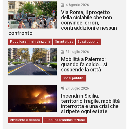
4 Agosto 2026
Via Roma, il progetto
della ciclabile che non
convince: errori,
contraddizioni e nessun
confronto
Pubblica amministrazione
Smart cities
Spazi pubblici
31 Luglio 2026
Mobilità a Palermo:
quando fa caldo… si
sospende la città
Spazi pubblici
24 Luglio 2026
Incendi in Sicilia:
territorio fragile, mobilità
interrotta e una crisi che
si ripete ogni estate
Ambiente e decoro
Pubblica amministrazione