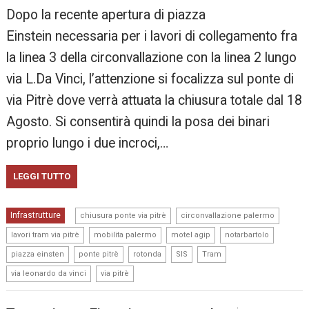
Dopo la recente apertura di piazza
Einstein necessaria per i lavori di collegamento fra
la linea 3 della circonvallazione con la linea 2 lungo
via L.Da Vinci, l’attenzione si focalizza sul ponte di
via Pitrè dove verrà attuata la chiusura totale dal 18
Agosto. Si consentirà quindi la posa dei binari
proprio lungo i due incroci,…
LEGGI TUTTO
,
,
Infrastrutture
chiusura ponte via pitrè
circonvallazione palermo
,
,
,
,
lavori tram via pitrè
mobilita palermo
motel agip
notarbartolo
,
,
,
,
,
piazza einsten
ponte pitrè
rotonda
SIS
Tram
,
via leonardo da vinci
via pitrè