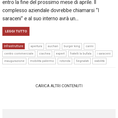
entro la fine del prossimo mese di aprile. Il
complesso aziendale dovrebbe chiamarsi “I
saraceni” e al suo interno avrà un…
LEGGI TUTTO
,
,
,
,
Infrastrutture
apertura
auchan
burger king
carini
,
,
,
,
,
centro commerciale
ciachea
expert
fratelli la bufala
i saraceni
,
,
,
,
inaugurazione
mobilita palermo
rotonda
Segnalati
viabilità
CARICA ALTRI CONTENUTI