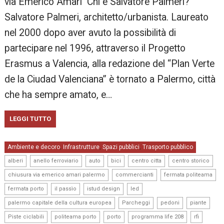
via Emerico Amari Chi è Salvatore Palmeri?
Salvatore Palmeri, architetto/urbanista. Laureato
nel 2000 dopo aver avuto la possibilità di
partecipare nel 1996, attraverso il Progetto
Erasmus a Valencia, alla redazione del “Plan Verte
de la Ciudad Valenciana” è tornato a Palermo, città
che ha sempre amato, e…
LEGGI TUTTO
Ambiente e decoro
Infrastrutture
Spazi pubblici
Trasporto pubblico
,
,
,
,
,
,
,
,
,
alberi
anello ferroviario
auto
bici
centro citta
centro storico
,
,
,
chiusura via emerico amari palermo
commercianti
fermata politeama
,
,
,
,
fermata porto
il passìo
istud design
led
,
,
,
,
palermo capitale della cultura europea
Parcheggi
pedoni
piante
,
,
,
,
,
Piste ciclabili
politeama porto
porto
programma life 208
rfi