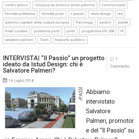
,
,
,
centro storico
chiusura via emerico amari palermo
commercianti
,
,
,
,
,
fermata politeama
fermata porto
il passìo
istud design
led
,
,
,
,
palermo capitale della cultura europea
Parcheggi
pedoni
piante
,
,
,
,
,
Piste ciclabili
politeama porto
porto
programma life 208
rfi
,
,
salvatore palmeri
Tram
trasporto pubblico
INTERVISTA| “Il Passìo” un progetto
1
ideato da Istud Design: chi è
Commento
Salvatore Palmeri?
16 Luglio 2018
Abbiamo
intervistato
Salvatore
Palmeri, promotor
e del “Il Passìo” su