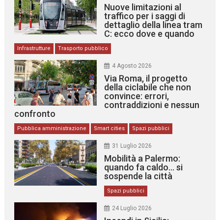
Nuove limitazioni al
traffico per i saggi di
dettaglio della linea tram
C: ecco dove e quando
Infrastrutture
Trasporto pubblico
4 Agosto 2026
Via Roma, il progetto
della ciclabile che non
convince: errori,
contraddizioni e nessun
confronto
Pubblica amministrazione
Smart cities
Spazi pubblici
31 Luglio 2026
Mobilità a Palermo:
quando fa caldo… si
sospende la città
Spazi pubblici
24 Luglio 2026