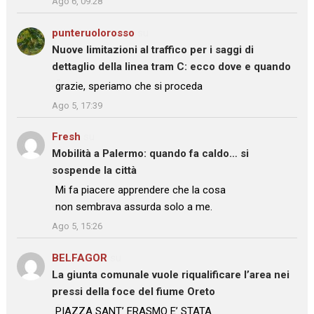
Ago 6, 09:28
punteruolorosso
su
Nuove limitazioni al traffico per i saggi di
dettaglio della linea tram C: ecco dove e quando
: “
grazie, speriamo che si proceda
”
Ago 5, 17:39
Fresh
su
Mobilità a Palermo: quando fa caldo… si
sospende la città
: “
Mi fa piacere apprendere che la cosa
non sembrava assurda solo a me.
”
Ago 5, 15:26
BELFAGOR
su
La giunta comunale vuole riqualificare l’area nei
pressi della foce del fiume Oreto
: “
PIAZZA SANT’ ERASMO E’ STATA