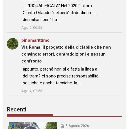
……”RIQUALIFICATA” Nel 2020 l’ allora
Giunta Orlando “deliberò” di destinare……
dei milioni per “ La…
”
Ago 5, 06:55
pinomarittimo
su
Via Roma, il progetto della ciclabile che non
convince: errori, contraddizioni e nessun
confronto
: “
appunto. perché non si è fatta la linea a
del tram? ci sono precise repsonsabilità
politiche e anche tecniche. la…
”
Ago 4, 07:55
Recenti
5 Agosto 2026