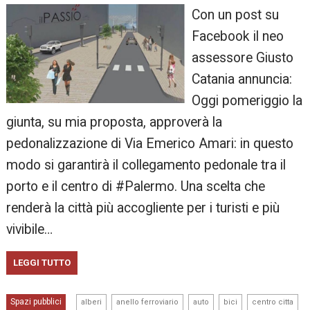
Con un post su
Facebook il neo
assessore Giusto
Catania annuncia:
Oggi pomeriggio la
giunta, su mia proposta, approverà la
pedonalizzazione di Via Emerico Amari: in questo
modo si garantirà il collegamento pedonale tra il
porto e il centro di #Palermo. Una scelta che
renderà la città più accogliente per i turisti e più
vivibile…
LEGGI TUTTO
,
,
,
,
,
Spazi pubblici
alberi
anello ferroviario
auto
bici
centro citta