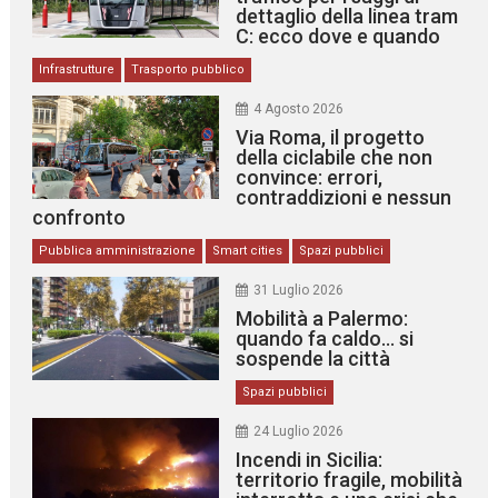
dettaglio della linea tram
C: ecco dove e quando
Infrastrutture
Trasporto pubblico
4 Agosto 2026
Via Roma, il progetto
della ciclabile che non
convince: errori,
contraddizioni e nessun
confronto
Pubblica amministrazione
Smart cities
Spazi pubblici
31 Luglio 2026
Mobilità a Palermo:
quando fa caldo… si
sospende la città
Spazi pubblici
24 Luglio 2026
Incendi in Sicilia:
territorio fragile, mobilità