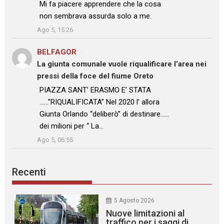
: “
Mi fa piacere apprendere che la cosa
non sembrava assurda solo a me.
”
Ago 5, 15:26
BELFAGOR
su
La giunta comunale vuole riqualificare l’area nei
pressi della foce del fiume Oreto
: “
PIAZZA SANT’ ERASMO E’ STATA
……”RIQUALIFICATA” Nel 2020 l’ allora
Giunta Orlando “deliberò” di destinare……
dei milioni per “ La…
”
Ago 5, 06:55
Recenti
5 Agosto 2026
Nuove limitazioni al
traffico per i saggi di