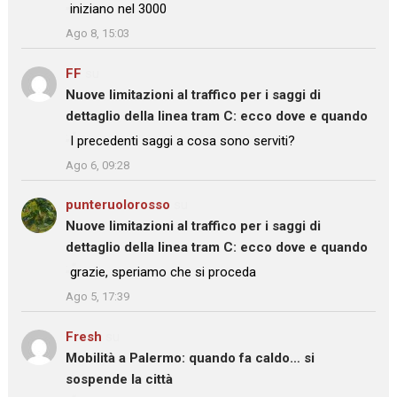
iniziano nel 3000
”
Ago 8, 15:03
FF
su
Nuove limitazioni al traffico per i saggi di
dettaglio della linea tram C: ecco dove e quando
: “
I precedenti saggi a cosa sono serviti?
”
Ago 6, 09:28
punteruolorosso
su
Nuove limitazioni al traffico per i saggi di
dettaglio della linea tram C: ecco dove e quando
: “
grazie, speriamo che si proceda
”
Ago 5, 17:39
Fresh
su
Mobilità a Palermo: quando fa caldo… si
sospende la città