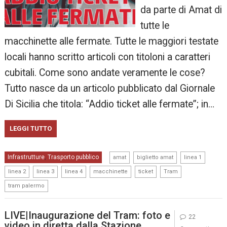
da parte di Amat di
tutte le
macchinette alle fermate. Tutte le maggiori testate
locali hanno scritto articoli con titoloni a caratteri
cubitali. Come sono andate veramente le cose?
Tutto nasce da un articolo pubblicato dal Giornale
Di Sicilia che titola: “Addio ticket alle fermate”; in…
LEGGI TUTTO
,
,
,
Infrastrutture
Trasporto pubblico
,
amat
biglietto amat
linea 1
,
,
,
,
,
,
linea 2
linea 3
linea 4
macchinette
ticket
Tram
tram palermo
LIVE|Inaugurazione del Tram: foto e
22
video in diretta dalla Stazione