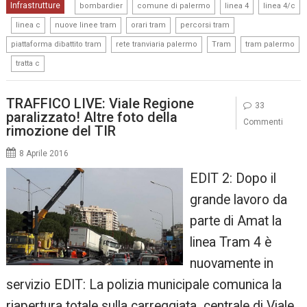
,
,
,
Infrastrutture
bombardier
comune di palermo
linea 4
linea 4/c
,
,
,
,
,
linea c
nuove linee tram
orari tram
percorsi tram
,
,
,
piattaforma dibattito tram
rete tranviaria palermo
Tram
tram palermo
,
tratta c
TRAFFICO LIVE: Viale Regione
33
paralizzato! Altre foto della
Commenti
rimozione del TIR
8 Aprile 2016
EDIT 2: Dopo il
grande lavoro da
parte di Amat la
linea Tram 4 è
nuovamente in
servizio EDIT: La polizia municipale comunica la
riapertura totale sulla carreggiata centrale di Viale