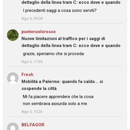
dettaglio della linea tram C: ecco dove e quando
: “
I precedenti saggi a cosa sono serviti?
”
Ago 6, 09:28
punteruolorosso
su
Nuove limitazioni al traffico per i saggi di
dettaglio della linea tram C: ecco dove e quando
: “
grazie, speriamo che si proceda
”
Ago 5, 17:39
Fresh
su
Mobilità a Palermo: quando fa caldo… si
sospende la città
: “
Mi fa piacere apprendere che la cosa
non sembrava assurda solo a me.
”
Ago 5, 15:26
BELFAGOR
su