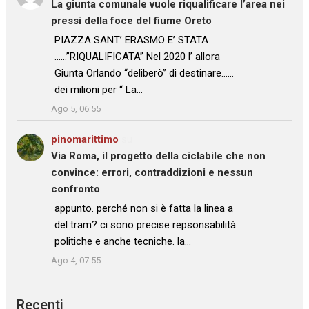
La giunta comunale vuole riqualificare l’area nei
pressi della foce del fiume Oreto
: “
PIAZZA SANT’ ERASMO E’ STATA
……”RIQUALIFICATA” Nel 2020 l’ allora
Giunta Orlando “deliberò” di destinare……
dei milioni per “ La…
”
Ago 5, 06:55
pinomarittimo
su
Via Roma, il progetto della ciclabile che non
convince: errori, contraddizioni e nessun
confronto
: “
appunto. perché non si è fatta la linea a
del tram? ci sono precise repsonsabilità
politiche e anche tecniche. la…
”
Ago 4, 07:55
Recenti