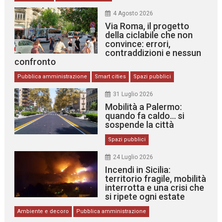
4 Agosto 2026
Via Roma, il progetto
della ciclabile che non
convince: errori,
contraddizioni e nessun
confronto
Pubblica amministrazione
Smart cities
Spazi pubblici
31 Luglio 2026
Mobilità a Palermo:
quando fa caldo… si
sospende la città
Spazi pubblici
24 Luglio 2026
Incendi in Sicilia:
territorio fragile, mobilità
interrotta e una crisi che
si ripete ogni estate
Ambiente e decoro
Pubblica amministrazione