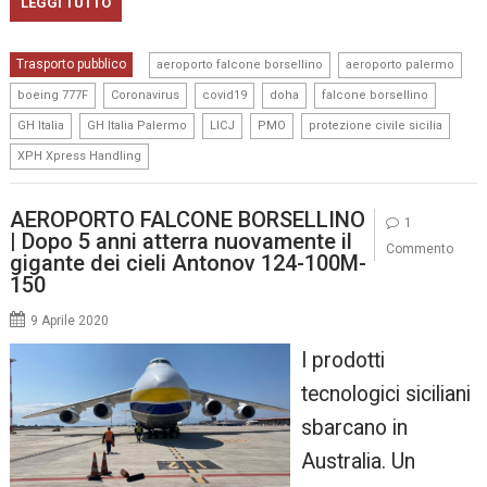
LEGGI TUTTO
,
,
Trasporto pubblico
aeroporto falcone borsellino
aeroporto palermo
,
,
,
,
,
boeing 777F
Coronavirus
covid19
doha
falcone borsellino
,
,
,
,
,
GH Italia
GH Italia Palermo
LICJ
PMO
protezione civile sicilia
XPH Xpress Handling
AEROPORTO FALCONE BORSELLINO
1
| Dopo 5 anni atterra nuovamente il
Commento
gigante dei cieli Antonov 124-100M-
150
9 Aprile 2020
I prodotti
tecnologici siciliani
sbarcano in
Australia. Un