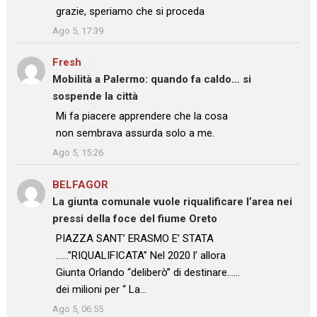
: “
grazie, speriamo che si proceda
”
Ago 5, 17:39
Fresh
su
Mobilità a Palermo: quando fa caldo… si
sospende la città
: “
Mi fa piacere apprendere che la cosa
non sembrava assurda solo a me.
”
Ago 5, 15:26
BELFAGOR
su
La giunta comunale vuole riqualificare l’area nei
pressi della foce del fiume Oreto
: “
PIAZZA SANT’ ERASMO E’ STATA
……”RIQUALIFICATA” Nel 2020 l’ allora
Giunta Orlando “deliberò” di destinare……
dei milioni per “ La…
”
Ago 5, 06:55