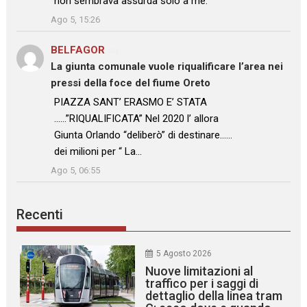
non sembrava assurda solo a me.
”
Ago 5, 15:26
BELFAGOR
su
La giunta comunale vuole riqualificare l’area nei
pressi della foce del fiume Oreto
: “
PIAZZA SANT’ ERASMO E’ STATA
……”RIQUALIFICATA” Nel 2020 l’ allora
Giunta Orlando “deliberò” di destinare……
dei milioni per “ La…
”
Ago 5, 06:55
Recenti
5 Agosto 2026
Nuove limitazioni al
traffico per i saggi di
dettaglio della linea tram