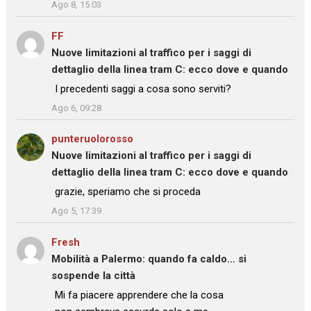
Ago 8, 15:03
FF
su
Nuove limitazioni al traffico per i saggi di
dettaglio della linea tram C: ecco dove e quando
: “
I precedenti saggi a cosa sono serviti?
”
Ago 6, 09:28
punteruolorosso
su
Nuove limitazioni al traffico per i saggi di
dettaglio della linea tram C: ecco dove e quando
: “
grazie, speriamo che si proceda
”
Ago 5, 17:39
Fresh
su
Mobilità a Palermo: quando fa caldo… si
sospende la città
: “
Mi fa piacere apprendere che la cosa