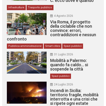
C: ecco dove e quando
Infrastrutture
Trasporto pubblico
4 Agosto 2026
Via Roma, il progetto
della ciclabile che non
convince: errori,
contraddizioni e nessun
confronto
Pubblica amministrazione
Smart cities
Spazi pubblici
31 Luglio 2026
Mobilità a Palermo:
quando fa caldo… si
sospende la città
Spazi pubblici
24 Luglio 2026
Incendi in Sicilia:
territorio fragile, mobilità
interrotta e una crisi che
si ripete ogni estate