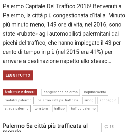
Palermo Capitale Del Traffico 2016! Benvenuti a
Palermo, la città più congestionata d’Italia. Minuto
più minuto meno, 149 ore di vita, nel 2016, sono
state «rubate» agli automobilisti palermitani dai
picchi del traffico, che hanno impiegato il 43 per
cento di tempo in più (nel 2015 era 41%) per
arrivare a destinazione rispetto allo stesso…
LEGGI TUTTO
,
,
Ambiente e decoro
congestione palermo
inquinamento
,
,
,
,
mobilita palermo
palermo città più trafficata
smog
sondaggio
,
,
,
strade palermo
tom tom
traffico
traffico palermo
Palermo 5a città più trafficata al
13
mondo