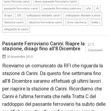
,
,
lavori ferrovia carini
lavori passante ferroviario carini
,
,
,
,
passante ferroviario carini
passante ferroviario palermo
pfp
rfi
,
,
,
,
rfi spa
SIS
sottopasso stradale carini
sottopasso stradale s.anna
,
,
,
,
Stazione carini
stazione ferroviaria carini
torre ciacheca
tratta c
villagrazia di carini
Passante Ferroviario Carini: Riapre la
2
stazione, disagi fino all’8 Dicembre
Commenti
30 Novembre 2013
Riceviamo un comunicato da RFI che riguarda la
stazione di Carini. Da questo fine settimana fino
all’8 Dicembre saranno effettuati gli ultimi lavori
per riaprire la stazione di Carini. Ricordiamo che
Carini è l’ultima fermata che nella Tratta C del
raddoppio del passante ferroviario ha subito delle