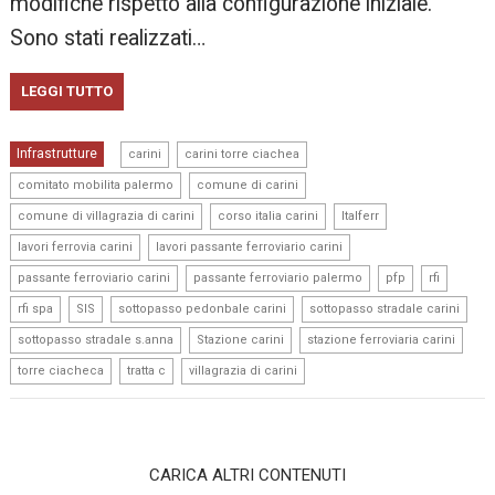
modifiche rispetto alla configurazione iniziale.
Sono stati realizzati…
LEGGI TUTTO
,
,
Infrastrutture
carini
carini torre ciachea
,
,
comitato mobilita palermo
comune di carini
,
,
,
comune di villagrazia di carini
corso italia carini
Italferr
,
,
lavori ferrovia carini
lavori passante ferroviario carini
,
,
,
,
passante ferroviario carini
passante ferroviario palermo
pfp
rfi
,
,
,
,
rfi spa
SIS
sottopasso pedonbale carini
sottopasso stradale carini
,
,
,
sottopasso stradale s.anna
Stazione carini
stazione ferroviaria carini
,
,
torre ciacheca
tratta c
villagrazia di carini
CARICA ALTRI CONTENUTI