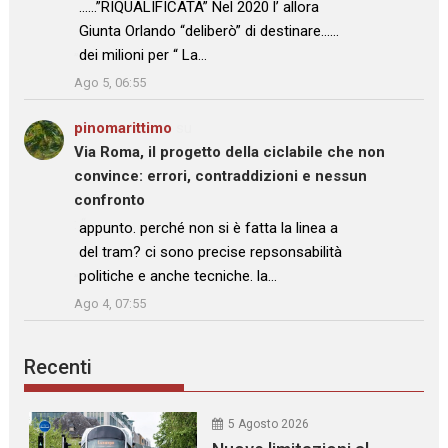
……”RIQUALIFICATA” Nel 2020 l’ allora
Giunta Orlando “deliberò” di destinare……
dei milioni per “ La…
”
Ago 5, 06:55
pinomarittimo
su
Via Roma, il progetto della ciclabile che non
convince: errori, contraddizioni e nessun
confronto
: “
appunto. perché non si è fatta la linea a
del tram? ci sono precise repsonsabilità
politiche e anche tecniche. la…
”
Ago 4, 07:55
Recenti
5 Agosto 2026