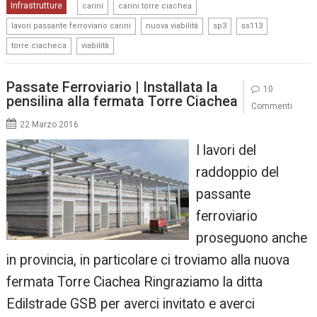
,
,
Infrastrutture
carini
carini torre ciachea
,
,
,
,
lavori passante ferroviario carini
nuova viabilità
sp3
ss113
,
torre ciacheca
viabilità
Passate Ferroviario | Installata la
10
pensilina alla fermata Torre Ciachea
Commenti
22 Marzo 2016
I lavori del
raddoppio del
passante
ferroviario
proseguono anche
in provincia, in particolare ci troviamo alla nuova
fermata Torre Ciachea Ringraziamo la ditta
Edilstrade GSB per averci invitato e averci