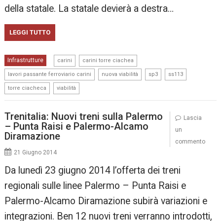
della statale. La statale devierà a destra…
LEGGI TUTTO
,
,
Infrastrutture
carini
carini torre ciachea
,
,
,
,
lavori passante ferroviario carini
nuova viabilità
sp3
ss113
,
torre ciacheca
viabilità
Trenitalia: Nuovi treni sulla Palermo
Lascia
– Punta Raisi e Palermo-Alcamo
un
Diramazione
commento
21 Giugno 2014
Da lunedì 23 giugno 2014 l’offerta dei treni
regionali sulle linee Palermo – Punta Raisi e
Palermo-Alcamo Diramazione subirà variazioni e
integrazioni. Ben 12 nuovi treni verranno introdotti,