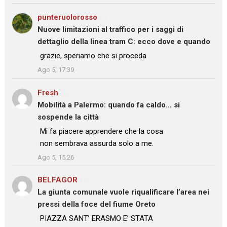
punteruolorosso
su
Nuove limitazioni al traffico per i saggi di
dettaglio della linea tram C: ecco dove e quando
: “
grazie, speriamo che si proceda
”
Ago 5, 17:39
Fresh
su
Mobilità a Palermo: quando fa caldo… si
sospende la città
: “
Mi fa piacere apprendere che la cosa
non sembrava assurda solo a me.
”
Ago 5, 15:26
BELFAGOR
su
La giunta comunale vuole riqualificare l’area nei
pressi della foce del fiume Oreto
: “
PIAZZA SANT’ ERASMO E’ STATA