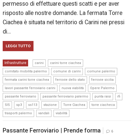
permesso di effettuare questi scatti e per aver
risposto alle nostre domande. La fermata Torre
Ciachea è situata nel territorio di Carini nei pressi
di…
LEGGI TUTTO
,
,
Infrastrutture
carini
carini torre ciachea
,
,
,
comitato mobilita palermo
comune di carini
comune palermo
,
,
,
fermata carini torre ciachea
ferrovie dello stato
ferrovie sicilia
,
,
,
lavori passante ferroviario carini
nuova viabilità
Opere Palermo
,
,
,
,
passante ferroviario
passante ferroviario palermo
punta raisi
rfi
,
,
,
,
,
,
SIS
sp3
ss113
stazione
Torre Ciachea
torre ciacheca
,
,
trasporti palermo
vandali
viabilità
Passante Ferroviario | Prende forma
6