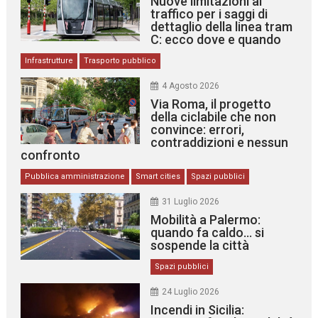
Nuove limitazioni al
traffico per i saggi di
dettaglio della linea tram
C: ecco dove e quando
Infrastrutture
Trasporto pubblico
4 Agosto 2026
Via Roma, il progetto
della ciclabile che non
convince: errori,
contraddizioni e nessun
confronto
Pubblica amministrazione
Smart cities
Spazi pubblici
31 Luglio 2026
Mobilità a Palermo:
quando fa caldo… si
sospende la città
Spazi pubblici
24 Luglio 2026
Incendi in Sicilia: