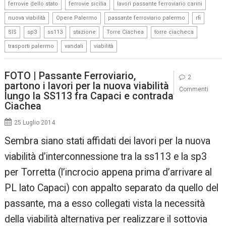
,
,
,
ferrovie dello stato
ferrovie sicilia
lavori passante ferroviario carini
,
,
,
,
nuova viabilità
Opere Palermo
passante ferroviario palermo
rfi
,
,
,
,
,
,
SIS
sp3
ss113
stazione
Torre Ciachea
torre ciacheca
,
,
trasporti palermo
vandali
viabilità
FOTO | Passante Ferroviario,
2
partono i lavori per la nuova viabilità
Commenti
lungo la SS113 fra Capaci e contrada
Ciachea
25 Luglio 2014
Sembra siano stati affidati dei lavori per la nuova
viabilità d’interconnessione tra la ss113 e la sp3
per Torretta (l’incrocio appena prima d’arrivare al
PL lato Capaci) con appalto separato da quello del
passante, ma a esso collegati vista la necessità
della viabilità alternativa per realizzare il sottovia