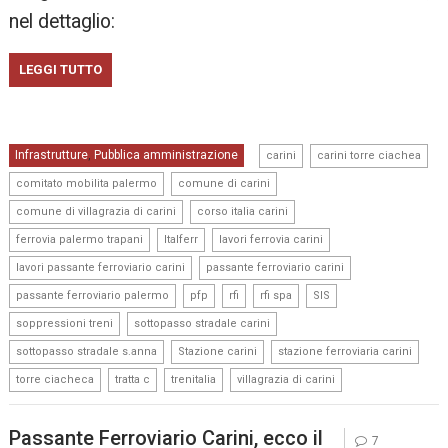
nel dettaglio:
LEGGI TUTTO
,
,
Infrastrutture
Pubblica amministrazione
,
carini
carini torre ciachea
,
,
comitato mobilita palermo
comune di carini
,
,
comune di villagrazia di carini
corso italia carini
,
,
,
ferrovia palermo trapani
Italferr
lavori ferrovia carini
,
,
lavori passante ferroviario carini
passante ferroviario carini
,
,
,
,
,
passante ferroviario palermo
pfp
rfi
rfi spa
SIS
,
,
soppressioni treni
sottopasso stradale carini
,
,
,
sottopasso stradale s.anna
Stazione carini
stazione ferroviaria carini
,
,
,
torre ciacheca
tratta c
trenitalia
villagrazia di carini
Passante Ferroviario Carini, ecco il
7