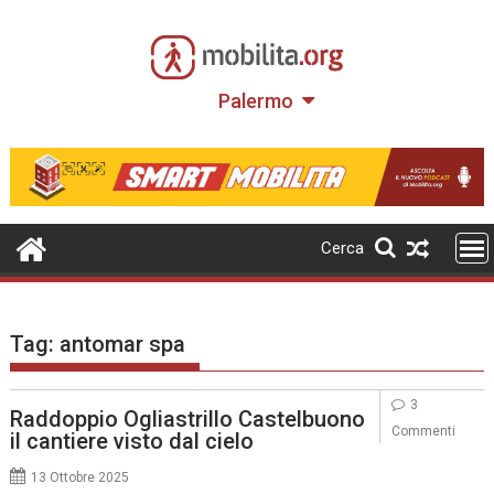
Skip
to
content
Palermo
Cerca
Tag:
antomar spa
3
Raddoppio Ogliastrillo Castelbuono
Commenti
il cantiere visto dal cielo
13 Ottobre 2025