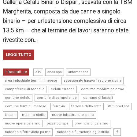
Galleria Cefalù Binario Dispari, scavata con la TBM
Margherita, composta da due canne a singolo
binario – per un’estensione complessiva di circa
13,5 km – che al termine dei lavori saranno state
rivestite con…
LEGGI TUTTO
,
,
,
Infrastrutture
a19
anas spa
antomar spa
,
,
area industriale termini imerese
assessorato trasporti regione sicilia
,
,
,
campofelice di roccella
cefalù 20 scarl
comitato mobilita palermo
,
,
,
comune cefalù
comune di campofelice
comune di lascari
,
,
,
,
comune termini imerese
ferrovia
ferrovie dello stato
italtunnel spa
,
,
,
lascari
mobilita sicilia
nuove infrastrutture sicilia
,
,
,
nuove opere palermo
pizzarotti spa
provincia di palermo
,
,
,
raddoppio ferroviario pa-me
raddoppio fiumetorto ogliastrillo
rfi