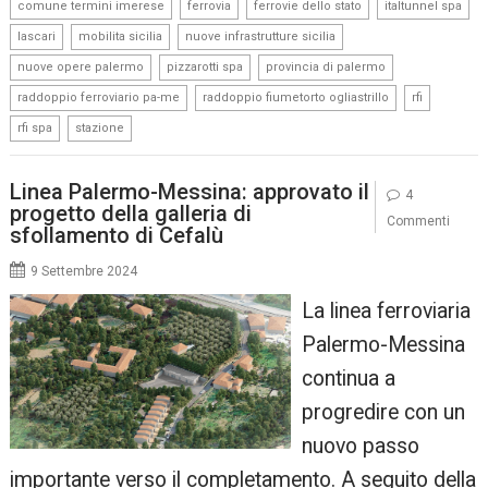
,
,
,
,
comune termini imerese
ferrovia
ferrovie dello stato
italtunnel spa
,
,
,
lascari
mobilita sicilia
nuove infrastrutture sicilia
,
,
,
nuove opere palermo
pizzarotti spa
provincia di palermo
,
,
,
raddoppio ferroviario pa-me
raddoppio fiumetorto ogliastrillo
rfi
,
rfi spa
stazione
Linea Palermo-Messina: approvato il
4
progetto della galleria di
Commenti
sfollamento di Cefalù
9 Settembre 2024
La linea ferroviaria
Palermo-Messina
continua a
progredire con un
nuovo passo
importante verso il completamento. A seguito della