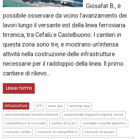
Giosafat B., è
possibile osservare da vicino l’avanzamento dei
lavori lungo il versante est della linea ferroviaria
tirrenica, tra Cefalù e Castelbuono. I cantieri in
questa zona sono tre, e mostrano un’intensa
attività nella costruzione delle infrastrutture
necessarie per il raddoppio della linea. Il primo
cantiere di rilievo…
LEGGI TUTTO
,
,
,
Infrastrutture
a19
anas spa
antomar spa
,
,
area industriale termini imerese
assessorato trasporti regione sicilia
,
,
,
campofelice di roccella
cefalù 20 scarl
comitato mobilita palermo
,
,
,
comune cefalù
comune di campofelice
comune di lascari