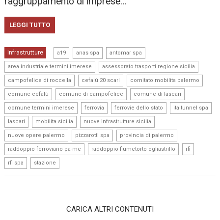
raggruppamento di imprese…
LEGGI TUTTO
,
,
,
Infrastrutture
a19
anas spa
antomar spa
,
,
area industriale termini imerese
assessorato trasporti regione sicilia
,
,
,
campofelice di roccella
cefalù 20 scarl
comitato mobilita palermo
,
,
,
comune cefalù
comune di campofelice
comune di lascari
,
,
,
,
comune termini imerese
ferrovia
ferrovie dello stato
italtunnel spa
,
,
,
lascari
mobilita sicilia
nuove infrastrutture sicilia
,
,
,
nuove opere palermo
pizzarotti spa
provincia di palermo
,
,
,
raddoppio ferroviario pa-me
raddoppio fiumetorto ogliastrillo
rfi
,
rfi spa
stazione
CARICA ALTRI CONTENUTI