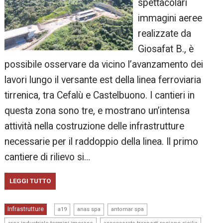
spettacolari
immagini aeree
realizzate da
Giosafat B., è
possibile osservare da vicino l’avanzamento dei
lavori lungo il versante est della linea ferroviaria
tirrenica, tra Cefalù e Castelbuono. I cantieri in
questa zona sono tre, e mostrano un’intensa
attività nella costruzione delle infrastrutture
necessarie per il raddoppio della linea. Il primo
cantiere di rilievo si…
LEGGI TUTTO
,
,
,
Infrastrutture
a19
anas spa
antomar spa
,
,