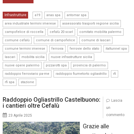
,
,
,
Infrastrutture
a19
anas spa
antomar spa
,
,
area industriale termini imerese
assessorato trasporti regione sicilia
,
,
,
campofelice di roccella
cefalù 20 scarl
comitato mobilita palermo
,
,
,
comune cefalù
comune di campofelice
comune di lascari
,
,
,
,
comune termini imerese
ferrovia
ferrovie dello stato
italtunnel spa
,
,
,
lascari
mobilita sicilia
nuove infrastrutture sicilia
,
,
,
nuove opere palermo
pizzarotti spa
provincia di palermo
,
,
,
raddoppio ferroviario pa-me
raddoppio fiumetorto ogliastrillo
rfi
,
rfi spa
stazione
Raddoppio Ogliastrillo Castelbuono:
Lascia
i cantieri oltre Cefalù
un
commento
23 Aprile 2025
Grazie alle