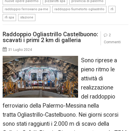
,
,
,
nuove opere palermo
pizzarotti spa
provincia di palermo
,
,
,
raddoppio ferroviario pa-me
raddoppio fiumetorto ogliastrillo
rfi
,
rfi spa
stazione
Raddoppio Ogliastrillo Castelbuono:
2
scavati i primi 2 km di galleria
Commenti
31 Luglio 2024
Sono riprese a
pieno ritmo le
attività di
realizzazione
del raddoppio
ferroviario della Palermo-Messina nella
tratta Ogliastrillo-Castelbuono. Nei giorni scorsi
sono stati raggiunti i 2.000 m di scavo della