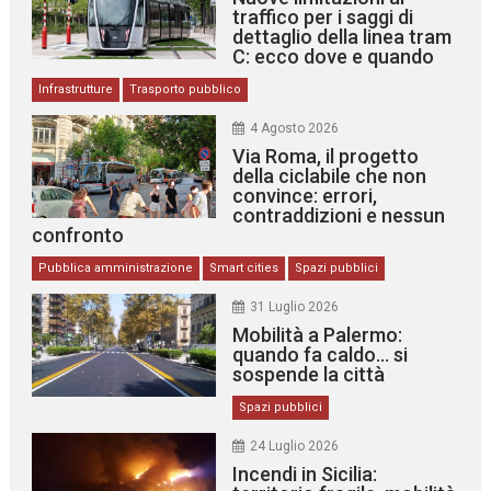
traffico per i saggi di
dettaglio della linea tram
C: ecco dove e quando
Infrastrutture
Trasporto pubblico
4 Agosto 2026
Via Roma, il progetto
della ciclabile che non
convince: errori,
contraddizioni e nessun
confronto
Pubblica amministrazione
Smart cities
Spazi pubblici
31 Luglio 2026
Mobilità a Palermo:
quando fa caldo… si
sospende la città
Spazi pubblici
24 Luglio 2026
Incendi in Sicilia: