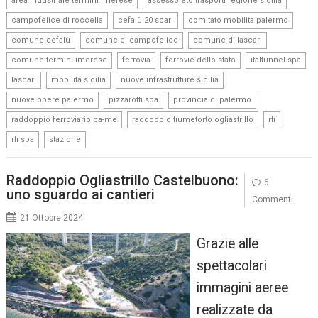
area industriale termini imerese
assessorato trasporti regione sicilia
,
,
,
campofelice di roccella
cefalù 20 scarl
comitato mobilita palermo
,
,
,
comune cefalù
comune di campofelice
comune di lascari
,
,
,
,
comune termini imerese
ferrovia
ferrovie dello stato
italtunnel spa
,
,
,
lascari
mobilita sicilia
nuove infrastrutture sicilia
,
,
,
nuove opere palermo
pizzarotti spa
provincia di palermo
,
,
,
raddoppio ferroviario pa-me
raddoppio fiumetorto ogliastrillo
rfi
,
rfi spa
stazione
Raddoppio Ogliastrillo Castelbuono:
6
uno sguardo ai cantieri
Commenti
21 Ottobre 2024
Grazie alle
spettacolari
immagini aeree
realizzate da