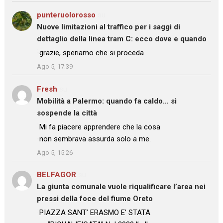
punteruolorosso
su
Nuove limitazioni al traffico per i saggi di
dettaglio della linea tram C: ecco dove e quando
: “
grazie, speriamo che si proceda
”
Ago 5, 17:39
Fresh
su
Mobilità a Palermo: quando fa caldo… si
sospende la città
: “
Mi fa piacere apprendere che la cosa
non sembrava assurda solo a me.
”
Ago 5, 15:26
BELFAGOR
su
La giunta comunale vuole riqualificare l’area nei
pressi della foce del fiume Oreto
: “
PIAZZA SANT’ ERASMO E’ STATA