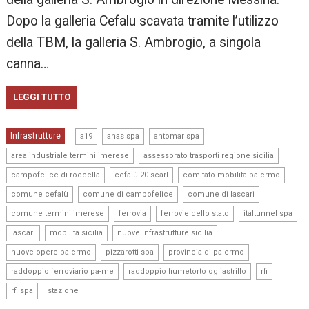
Dopo la galleria Cefalu scavata tramite l’utilizzo
della TBM, la galleria S. Ambrogio, a singola
canna…
LEGGI TUTTO
,
,
,
Infrastrutture
a19
anas spa
antomar spa
,
,
area industriale termini imerese
assessorato trasporti regione sicilia
,
,
,
campofelice di roccella
cefalù 20 scarl
comitato mobilita palermo
,
,
,
comune cefalù
comune di campofelice
comune di lascari
,
,
,
,
comune termini imerese
ferrovia
ferrovie dello stato
italtunnel spa
,
,
,
lascari
mobilita sicilia
nuove infrastrutture sicilia
,
,
,
nuove opere palermo
pizzarotti spa
provincia di palermo
,
,
,
raddoppio ferroviario pa-me
raddoppio fiumetorto ogliastrillo
rfi
,
rfi spa
stazione