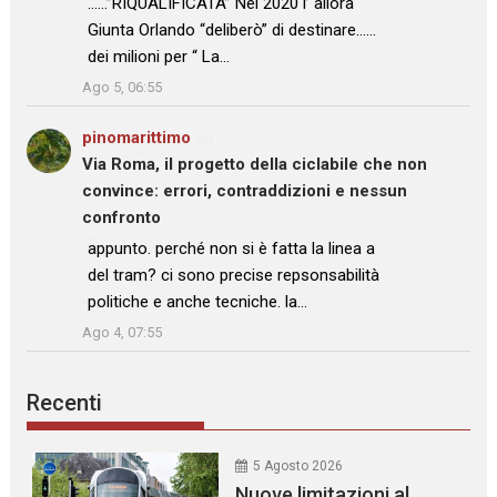
……”RIQUALIFICATA” Nel 2020 l’ allora
Giunta Orlando “deliberò” di destinare……
dei milioni per “ La…
”
Ago 5, 06:55
pinomarittimo
su
Via Roma, il progetto della ciclabile che non
convince: errori, contraddizioni e nessun
confronto
: “
appunto. perché non si è fatta la linea a
del tram? ci sono precise repsonsabilità
politiche e anche tecniche. la…
”
Ago 4, 07:55
Recenti
5 Agosto 2026
Nuove limitazioni al