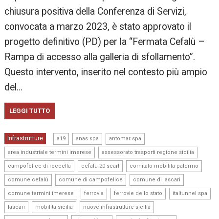
chiusura positiva della Conferenza di Servizi,
convocata a marzo 2023, è stato approvato il
progetto definitivo (PD) per la “Fermata Cefalù –
Rampa di accesso alla galleria di sfollamento”.
Questo intervento, inserito nel contesto più ampio
del…
LEGGI TUTTO
,
,
,
Infrastrutture
a19
anas spa
antomar spa
,
,
area industriale termini imerese
assessorato trasporti regione sicilia
,
,
,
campofelice di roccella
cefalù 20 scarl
comitato mobilita palermo
,
,
,
comune cefalù
comune di campofelice
comune di lascari
,
,
,
,
comune termini imerese
ferrovia
ferrovie dello stato
italtunnel spa
,
,
,
lascari
mobilita sicilia
nuove infrastrutture sicilia