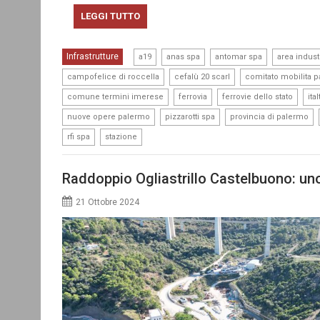
LEGGI TUTTO
,
,
,
Infrastrutture
a19
anas spa
antomar spa
area indust
,
,
campofelice di roccella
cefalù 20 scarl
comitato mobilita 
,
,
,
comune termini imerese
ferrovia
ferrovie dello stato
ita
,
,
,
nuove opere palermo
pizzarotti spa
provincia di palermo
,
rfi spa
stazione
Raddoppio Ogliastrillo Castelbuono: uno
21 Ottobre 2024