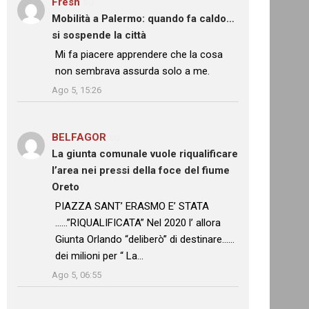
Fresh
su
Mobilità a Palermo: quando fa caldo…
si sospende la città
: “
Mi fa piacere apprendere che la cosa
non sembrava assurda solo a me.
”
Ago 5, 15:26
BELFAGOR
su
La giunta comunale vuole riqualificare
l’area nei pressi della foce del fiume
Oreto
: “
PIAZZA SANT’ ERASMO E’ STATA
……”RIQUALIFICATA” Nel 2020 l’ allora
Giunta Orlando “deliberò” di destinare……
dei milioni per “ La…
”
Ago 5, 06:55