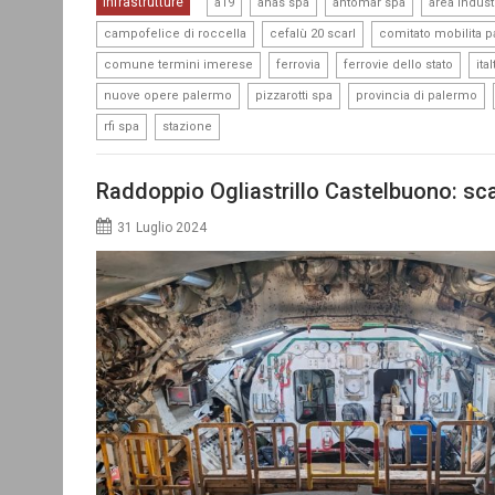
,
,
,
Infrastrutture
a19
anas spa
antomar spa
area indust
,
,
campofelice di roccella
cefalù 20 scarl
comitato mobilita 
,
,
,
comune termini imerese
ferrovia
ferrovie dello stato
ita
,
,
,
nuove opere palermo
pizzarotti spa
provincia di palermo
,
rfi spa
stazione
Raddoppio Ogliastrillo Castelbuono: scav
31 Luglio 2024