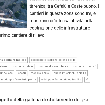
tirrenica, tra Cefalù e Castelbuono. I
cantieri in questa zona sono tre, e
mostrano un’intensa attività nella
costruzione delle infrastrutture
primo cantiere di rilievo…
,
,
riale termini imerese
assessorato trasporti regione sicilia
,
,
,
,
palermo
comune cefalù
comune di campofelice
comune di lascari
,
,
,
,
ltunnel spa
lascari
mobilita sicilia
nuove infrastrutture sicilia
,
,
,
raddoppio ferroviario pa-me
raddoppio fiumetorto ogliastrillo
rfi
etto della galleria di sfollamento di
4