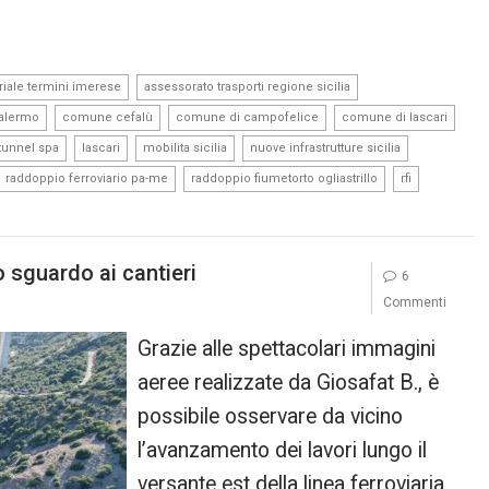
,
,
riale termini imerese
assessorato trasporti regione sicilia
,
,
,
,
palermo
comune cefalù
comune di campofelice
comune di lascari
,
,
,
,
ltunnel spa
lascari
mobilita sicilia
nuove infrastrutture sicilia
,
,
,
raddoppio ferroviario pa-me
raddoppio fiumetorto ogliastrillo
rfi
 sguardo ai cantieri
6
Commenti
Grazie alle spettacolari immagini
aeree realizzate da Giosafat B., è
possibile osservare da vicino
l’avanzamento dei lavori lungo il
versante est della linea ferroviaria