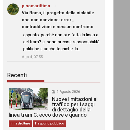
pinomarittimo
su
Via Roma, il progetto della ciclabile
che non convince: errori,
contraddizioni e nessun confronto
: “
appunto. perché non si è fatta la linea a
del tram? ci sono precise repsonsabilità
politiche e anche tecniche. la…
”
Ago 4, 07:55
Recenti
5 Agosto 2026
Nuove limitazioni al
traffico per i saggi
di dettaglio della
linea tram C: ecco dove e quando
Infrastrutture
Trasporto pubblico