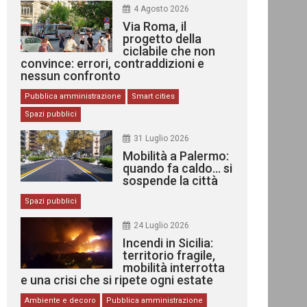
4 Agosto 2026
Via Roma, il
progetto della
ciclabile che non
convince: errori, contraddizioni e
nessun confronto
Pubblica amministrazione
Smart cities
Spazi pubblici
31 Luglio 2026
Mobilità a Palermo:
quando fa caldo… si
sospende la città
Spazi pubblici
24 Luglio 2026
Incendi in Sicilia:
territorio fragile,
mobilità interrotta
e una crisi che si ripete ogni estate
Ambiente e decoro
Pubblica amministrazione