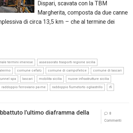
Dispari, scavata con la TBM
Margherita, composta da due canne
plessiva di circa 13,5 km – che al termine dei
,
,
riale termini imerese
assessorato trasporti regione sicilia
,
,
,
,
palermo
comune cefalù
comune di campofelice
comune di lascari
,
,
,
,
ltunnel spa
lascari
mobilita sicilia
nuove infrastrutture sicilia
,
,
,
raddoppio ferroviario pa-me
raddoppio fiumetorto ogliastrillo
rfi
bbattuto l’ultimo diaframma della
8
Commenti