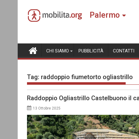
Skip
to
Palermo
content
CHI SIAMO
PUBBLICITÀ
CONTATTI
Tag:
raddoppio fiumetorto ogliastrillo
Raddoppio Ogliastrillo Castelbuono il ca
13 Ottobre 2025