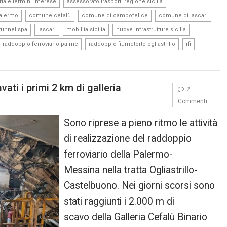
,
,
riale termini imerese
assessorato trasporti regione sicilia
,
,
,
,
palermo
comune cefalù
comune di campofelice
comune di lascari
,
,
,
,
ltunnel spa
lascari
mobilita sicilia
nuove infrastrutture sicilia
,
,
,
raddoppio ferroviario pa-me
raddoppio fiumetorto ogliastrillo
rfi
ati i primi 2 km di galleria
2
Commenti
Sono riprese a pieno ritmo le attività
di realizzazione del raddoppio
ferroviario della Palermo-
Messina nella tratta Ogliastrillo-
Castelbuono. Nei giorni scorsi sono
stati raggiunti i 2.000 m di
scavo della Galleria Cefalù Binario