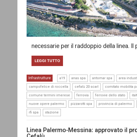
necessarie per il raddoppio della linea. Il 
LEGGI TUTTO
,
,
,
Infrastrutture
a19
anas spa
antomar spa
area indust
,
,
campofelice di roccella
cefalù 20 scarl
comitato mobilita 
,
,
,
comune termini imerese
ferrovia
ferrovie dello stato
ita
,
,
,
nuove opere palermo
pizzarotti spa
provincia di palermo
,
rfi spa
stazione
Linea Palermo-Messina: approvato il prog
Cefalù