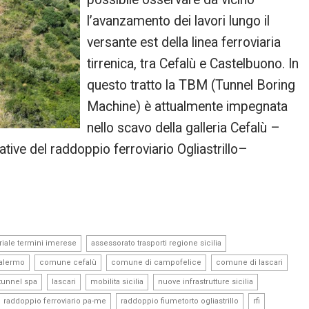
l’avanzamento dei lavori lungo il
versante est della linea ferroviaria
tirrenica, tra Cefalù e Castelbuono. In
questo tratto la TBM (Tunnel Boring
Machine) è attualmente impegnata
nello scavo della galleria Cefalù –
ative del raddoppio ferroviario Ogliastrillo–
,
,
riale termini imerese
assessorato trasporti regione sicilia
,
,
,
,
palermo
comune cefalù
comune di campofelice
comune di lascari
,
,
,
,
ltunnel spa
lascari
mobilita sicilia
nuove infrastrutture sicilia
,
,
,
raddoppio ferroviario pa-me
raddoppio fiumetorto ogliastrillo
rfi