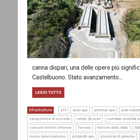
canna dispari, una delle opere più signific
Castelbuono. Stato avanzamento…
LEGGI TUTTO
,
,
,
Infrastrutture
a19
anas spa
antomar spa
area indust
,
,
campofelice di roccella
cefalù 20 scarl
comitato mobilita 
,
,
,
comune termini imerese
ferrovia
ferrovie dello stato
ita
,
,
,
nuove opere palermo
pizzarotti spa
provincia di palermo