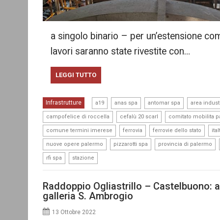
a singolo binario – per un’estensione com
lavori saranno state rivestite con…
LEGGI TUTTO
,
,
,
Infrastrutture
a19
anas spa
antomar spa
area indust
,
,
campofelice di roccella
cefalù 20 scarl
comitato mobilita 
,
,
,
comune termini imerese
ferrovia
ferrovie dello stato
ita
,
,
,
nuove opere palermo
pizzarotti spa
provincia di palermo
,
rfi spa
stazione
Raddoppio Ogliastrillo – Castelbuono: a
galleria S. Ambrogio
13 Ottobre 2022