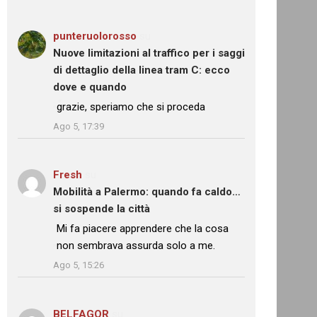
punteruolorosso
su
Nuove limitazioni al traffico per i saggi
di dettaglio della linea tram C: ecco
dove e quando
: “
grazie, speriamo che si proceda
”
Ago 5, 17:39
Fresh
su
Mobilità a Palermo: quando fa caldo…
si sospende la città
: “
Mi fa piacere apprendere che la cosa
non sembrava assurda solo a me.
”
Ago 5, 15:26
BELFAGOR
su