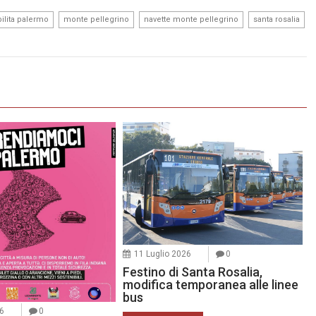
,
,
,
ilita palermo
monte pellegrino
navette monte pellegrino
santa rosalia
11 Luglio 2026
0
Festino di Santa Rosalia,
modifica temporanea alle linee
bus
26
0