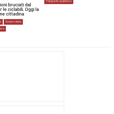
Trasporto pubblico
ioni bruciati dal
le ciclabili. Oggi la
ne cittadina
ve
Smart cities
lico