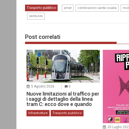
,
,
Trasporto pubblico
amat
celebrazioni santa rosalia
mob
,
santuzza
Post correlati
5 Agosto 2026
3
Nuove limitazioni al traffico per
i saggi di dettaglio della linea
tram C: ecco dove e quando
Infrastrutture
Trasporto pubblico
20 Luglio 20