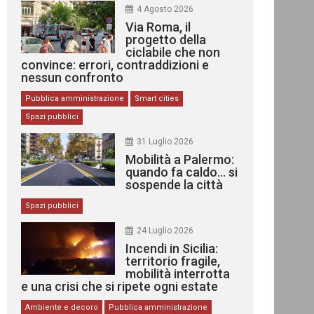
4 Agosto 2026
Via Roma, il
progetto della
ciclabile che non
convince: errori, contraddizioni e
nessun confronto
Pubblica amministrazione
Smart cities
Spazi pubblici
31 Luglio 2026
Mobilità a Palermo:
quando fa caldo… si
sospende la città
Spazi pubblici
24 Luglio 2026
Incendi in Sicilia:
territorio fragile,
mobilità interrotta
e una crisi che si ripete ogni estate
Ambiente e decoro
Pubblica amministrazione