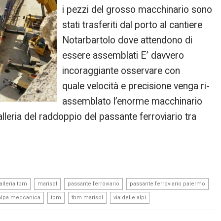
i pezzi del grosso macchinario sono
stati trasferiti dal porto al cantiere
Notarbartolo dove attendono di
essere assemblati E’ davvero
incoraggiante osservare con
quale velocità e precisione venga ri-
assemblato l’enorme macchinario
leria del raddoppio del passante ferroviario tra
,
,
,
,
alleria tbm
marisol
passante ferroviario
passante ferroviario palermo
,
,
,
alpa meccanica
tbm
tbm marisol
via delle alpi