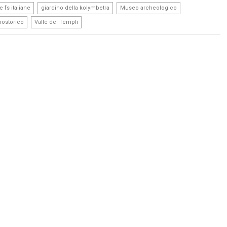
,
,
,
 fs italiane
giardino della kolymbetra
Museo archeologico
,
nostorico
Valle dei Templi