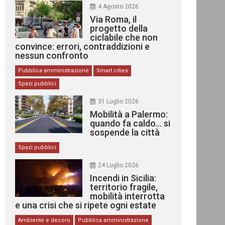
4 Agosto 2026
Via Roma, il
progetto della
ciclabile che non
convince: errori, contraddizioni e
nessun confronto
Pubblica amministrazione
Smart cities
Spazi pubblici
31 Luglio 2026
Mobilità a Palermo:
quando fa caldo… si
sospende la città
Spazi pubblici
24 Luglio 2026
Incendi in Sicilia:
territorio fragile,
mobilità interrotta
e una crisi che si ripete ogni estate
Ambiente e decoro
Pubblica amministrazione