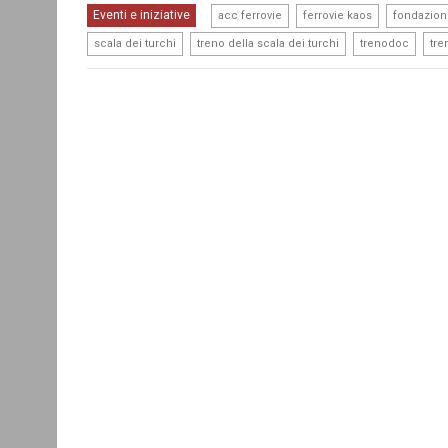
,
,
Eventi e iniziative
acc ferrovie
ferrovie kaos
fondazione
,
,
,
scala dei turchi
treno della scala dei turchi
trenodoc
tre