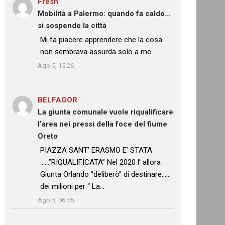
Fresh
su
Mobilità a Palermo: quando fa caldo…
si sospende la città
: “
Mi fa piacere apprendere che la cosa
non sembrava assurda solo a me.
”
Ago 5, 15:26
BELFAGOR
su
La giunta comunale vuole riqualificare
l’area nei pressi della foce del fiume
Oreto
: “
PIAZZA SANT’ ERASMO E’ STATA
……”RIQUALIFICATA” Nel 2020 l’ allora
Giunta Orlando “deliberò” di destinare……
dei milioni per “ La…
”
Ago 5, 06:55