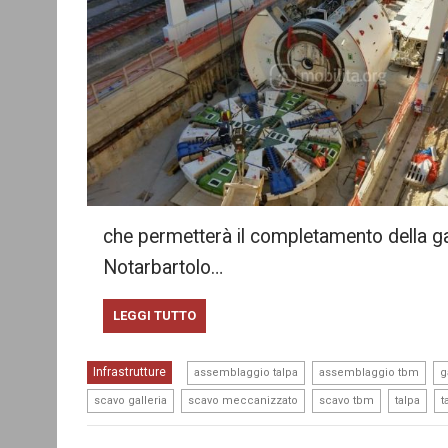
che permetterà il completamento della gal
Notarbartolo…
LEGGI TUTTO
,
,
Infrastrutture
assemblaggio talpa
assemblaggio tbm
g
,
,
,
,
scavo galleria
scavo meccanizzato
scavo tbm
talpa
t