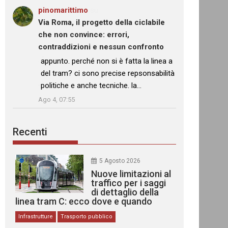
pinomarittimo
su
Via Roma, il progetto della ciclabile
che non convince: errori,
contraddizioni e nessun confronto
: “
appunto. perché non si è fatta la linea a
del tram? ci sono precise repsonsabilità
politiche e anche tecniche. la…
”
Ago 4, 07:55
Recenti
5 Agosto 2026
Nuove limitazioni al
traffico per i saggi
di dettaglio della
linea tram C: ecco dove e quando
Infrastrutture
Trasporto pubblico