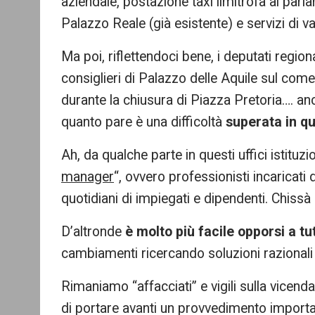
aziendale, postazione taxi limitrofa al par
Palazzo Reale (già esistente) e servizi di
Ma poi, riflettendoci bene, i deputati region
consiglieri di Palazzo delle Aquile sul com
durante la chiusura di Piazza Pretoria…. an
quanto pare è una difficoltà
superata in q
Ah, da qualche parte in questi uffici istituz
manager
“, ovvero professionisti incaricati
quotidiani di impiegati e dipendenti. Chiss
D’altronde
è molto più facile opporsi a tut
cambiamenti ricercando soluzioni razionali 
Rimaniamo “affacciati” e vigili sulla vicend
di portare avanti un provvedimento important