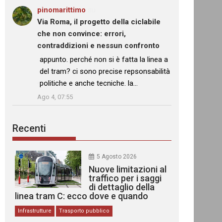
pinomarittimo
su
Via Roma, il progetto della ciclabile
che non convince: errori,
contraddizioni e nessun confronto
: “
appunto. perché non si è fatta la linea a
del tram? ci sono precise repsonsabilità
politiche e anche tecniche. la…
”
Ago 4, 07:55
Recenti
5 Agosto 2026
Nuove limitazioni al
traffico per i saggi
di dettaglio della
linea tram C: ecco dove e quando
Infrastrutture
Trasporto pubblico