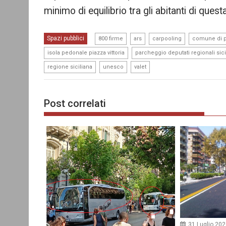
minimo di equilibrio tra gli abitanti di questa
,
,
,
Spazi pubblici
800 firme
ars
carpooling
comune di 
,
isola pedonale piazza vittoria
parcheggio deputati regionali sici
,
,
regione siciliana
unesco
valet
Post correlati
31 Luglio 20