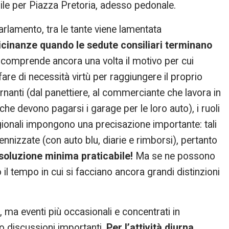
le per Piazza Pretoria, adesso pedonale.
rlamento, tra le tante viene lamentata
vicinanze quando le sedute consiliari terminano
 comprende ancora una volta il motivo per cui
are di necessità virtù per raggiungere il proprio
rnanti (dal panettiere, al commerciante che lavora in
 che devono pagarsi i garage per le loro auto), i ruoli
egionali impongono una precisazione importante: tali
nizzate (con auto blu, diarie e rimborsi), pertanto
 soluzione minima praticabile!
Ma se ne possono
o il tempo in cui si facciano ancora grandi distinzioni
 ma eventi più occasionali e concentrati in
o discussioni importanti.
Per l’attività diurna