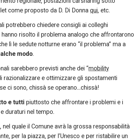
lamento regionale, postazioni carsharing sotto
 valet come proposto da D. Di Donna
qui
, etc.
ali potrebbero chiedere consigli ai colleghi
e hanno risolto il problema analogo che affrontarono
che lì le sedute notturne erano “il problema” ma a
ualche modo
.
ionali sarebbero previsti anche dei “
mobility
 di razionalizzare e ottimizzare gli spostamenti
à se ci sono, chissà se operano…chissà!
to e tutti
piuttosto che affrontare i problemi e i
e duraturi nel tempo.
a, nel quale il Comune avrà la grossa responsabilità
e, per la piazza, per l’Unesco e per ristabilire un