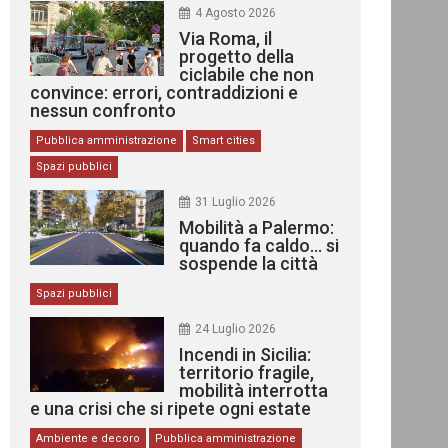
4 Agosto 2026
Via Roma, il
progetto della
ciclabile che non
convince: errori, contraddizioni e
nessun confronto
Pubblica amministrazione
Smart cities
Spazi pubblici
31 Luglio 2026
Mobilità a Palermo:
quando fa caldo… si
sospende la città
Spazi pubblici
24 Luglio 2026
Incendi in Sicilia:
territorio fragile,
mobilità interrotta
e una crisi che si ripete ogni estate
Ambiente e decoro
Pubblica amministrazione