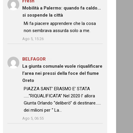
Fresh
su
Mobilità a Palermo: quando fa caldo…
si sospende la città
: “
Mi fa piacere apprendere che la cosa
non sembrava assurda solo a me.
”
Ago 5, 15:26
BELFAGOR
su
La giunta comunale vuole riqualificare
l’area nei pressi della foce del fiume
Oreto
: “
PIAZZA SANT’ ERASMO E’ STATA
……”RIQUALIFICATA” Nel 2020 l’ allora
Giunta Orlando “deliberò” di destinare……
dei milioni per “ La…
”
Ago 5, 06:55