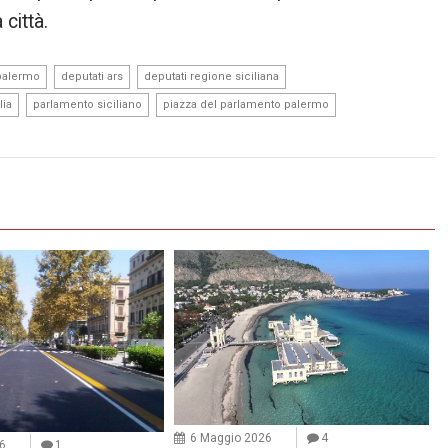
 città.
,
,
,
palermo
deputati ars
deputati regione siciliana
,
,
,
lia
parlamento siciliano
piazza del parlamento palermo
6 Maggio 2026
4
26
1