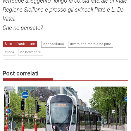
verrebbe alleggerito lungo la corsia laterale di Viale
Regione Siciliana e presso gli svincoli Pitrè e L. Da
Vinci.
Che ne pensate?
,
,
Altro
Infrastrutture
,
boccadifalco
inversione marcia via pitrè
,
strada
via belvedere
Post correlati