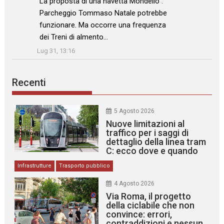
La proposta di una navetta Mondello .
Parcheggio Tommaso Natale potrebbe
funzionare. Ma occorre una frequenza
dei Treni di almento…
”
Lug 31, 13:16
Recenti
5 Agosto 2026
Nuove limitazioni al
traffico per i saggi di
dettaglio della linea tram
C: ecco dove e quando
Infrastrutture
Trasporto pubblico
4 Agosto 2026
Via Roma, il progetto
della ciclabile che non
convince: errori,
contraddizioni e nessun