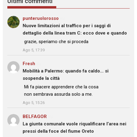
Ultimi commenti
punteruolorosso
su
Nuove limitazioni al traffico per i saggi di
dettaglio della linea tram C: ecco dove e quando
: “
grazie, speriamo che si proceda
”
Ago 5, 17:39
Fresh
su
Mobilità a Palermo: quando fa caldo… si
sospende la città
: “
Mi fa piacere apprendere che la cosa
non sembrava assurda solo a me.
”
Ago 5, 15:26
BELFAGOR
su
La giunta comunale vuole riqualificare l’area nei
pressi della foce del fiume Oreto