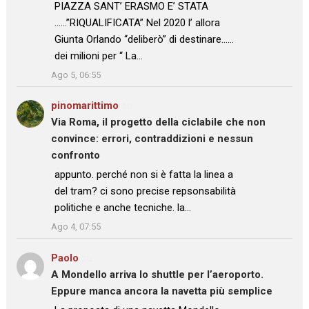
: “
PIAZZA SANT’ ERASMO E’ STATA
……”RIQUALIFICATA” Nel 2020 l’ allora
Giunta Orlando “deliberò” di destinare……
dei milioni per “ La…
”
Ago 5, 06:55
pinomarittimo
su
Via Roma, il progetto della ciclabile che non
convince: errori, contraddizioni e nessun
confronto
: “
appunto. perché non si è fatta la linea a
del tram? ci sono precise repsonsabilità
politiche e anche tecniche. la…
”
Ago 4, 07:55
Paolo
su
A Mondello arriva lo shuttle per l’aeroporto.
Eppure manca ancora la navetta più semplice
: “