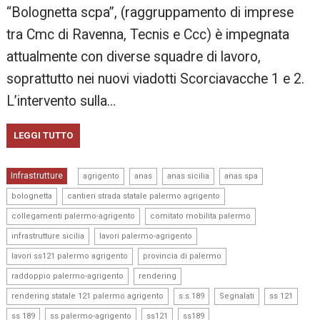
“Bolognetta scpa”, (raggruppamento di imprese
tra Cmc di Ravenna, Tecnis e Ccc) è impegnata
attualmente con diverse squadre di lavoro,
soprattutto nei nuovi viadotti Scorciavacche 1 e 2.
L’intervento sulla…
LEGGI TUTTO
,
,
,
,
Infrastrutture
agrigento
anas
anas sicilia
anas spa
,
,
bolognetta
cantieri strada statale palermo agrigento
,
,
collegamenti palermo-agrigento
comitato mobilita palermo
,
,
infrastrutture sicilia
lavori palermo-agrigento
,
,
lavori ss121 palermo agrigento
provincia di palermo
,
,
raddoppio palermo-agrigento
rendering
,
,
,
,
rendering statale 121 palermo agrigento
s.s.189
Segnalati
ss 121
,
,
,
ss 189
ss palermo-agrigento
ss121
ss189