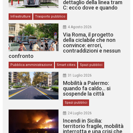
dettaglio della linea tram
C: ecco dove e quando
Infrastrutture
Trasporto pubblico
4 Agosto 2026
Via Roma, il progetto
della ciclabile che non
convince: errori,
contraddizioni e nessun
confronto
Pubblica amministrazione
Smart cities
Spazi pubblici
31 Luglio 2026
Mobilità a Palermo:
quando fa caldo… si
sospende la città
Spazi pubblici
24 Luglio 2026
Incendi in Sicilia:
territorio fragile, mobilità
interrotta e una crisi che