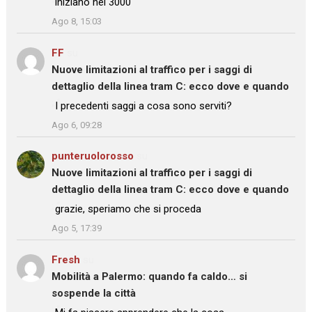
iniziano nel 3000
”
Ago 8, 15:03
FF
su
Nuove limitazioni al traffico per i saggi di
dettaglio della linea tram C: ecco dove e quando
: “
I precedenti saggi a cosa sono serviti?
”
Ago 6, 09:28
punteruolorosso
su
Nuove limitazioni al traffico per i saggi di
dettaglio della linea tram C: ecco dove e quando
: “
grazie, speriamo che si proceda
”
Ago 5, 17:39
Fresh
su
Mobilità a Palermo: quando fa caldo… si
sospende la città
: “