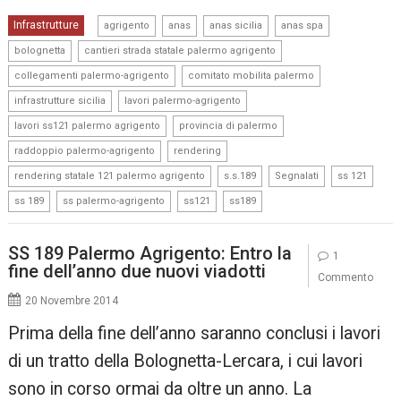
,
,
,
,
Infrastrutture
agrigento
anas
anas sicilia
anas spa
,
,
bolognetta
cantieri strada statale palermo agrigento
,
,
collegamenti palermo-agrigento
comitato mobilita palermo
,
,
infrastrutture sicilia
lavori palermo-agrigento
,
,
lavori ss121 palermo agrigento
provincia di palermo
,
,
raddoppio palermo-agrigento
rendering
,
,
,
,
rendering statale 121 palermo agrigento
s.s.189
Segnalati
ss 121
,
,
,
ss 189
ss palermo-agrigento
ss121
ss189
SS 189 Palermo Agrigento: Entro la
1
fine dell’anno due nuovi viadotti
Commento
20 Novembre 2014
Prima della fine dell’anno saranno conclusi i lavori
di un tratto della Bolognetta-Lercara, i cui lavori
sono in corso ormai da oltre un anno. La