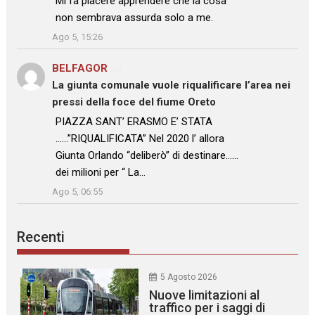
Mi fa piacere apprendere che la cosa
non sembrava assurda solo a me.
”
Ago 5, 15:26
BELFAGOR
su
La giunta comunale vuole riqualificare l’area nei
pressi della foce del fiume Oreto
: “
PIAZZA SANT’ ERASMO E’ STATA
……”RIQUALIFICATA” Nel 2020 l’ allora
Giunta Orlando “deliberò” di destinare……
dei milioni per “ La…
”
Ago 5, 06:55
Recenti
5 Agosto 2026
Nuove limitazioni al
traffico per i saggi di