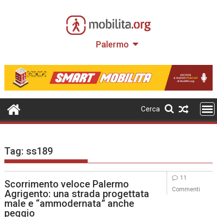
Skip
to
content
Palermo
Cerca
Tag:
ss189
11
Scorrimento veloce Palermo
Commenti
Agrigento: una strada progettata
male e “ammodernata” anche
peggio