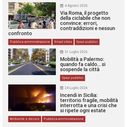
4 Agosto 2026
Via Roma, il progetto
della ciclabile che non
convince: errori,
contraddizioni e nessun
confronto
Pubblica amministrazione
Smart cities
Spazi pubblici
31 Luglio 2026
Mobilità a Palermo:
quando fa caldo… si
sospende la città
Spazi pubblici
24 Luglio 2026
Incendi in Sicilia:
territorio fragile, mobilità
interrotta e una crisi che
si ripete ogni estate
Ambiente e decoro
Pubblica amministrazione