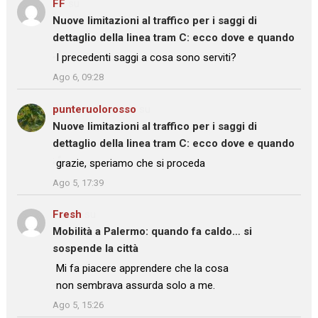
FF
su
Nuove limitazioni al traffico per i saggi di
dettaglio della linea tram C: ecco dove e quando
: “
I precedenti saggi a cosa sono serviti?
”
Ago 6, 09:28
punteruolorosso
su
Nuove limitazioni al traffico per i saggi di
dettaglio della linea tram C: ecco dove e quando
: “
grazie, speriamo che si proceda
”
Ago 5, 17:39
Fresh
su
Mobilità a Palermo: quando fa caldo… si
sospende la città
: “
Mi fa piacere apprendere che la cosa
non sembrava assurda solo a me.
”
Ago 5, 15:26