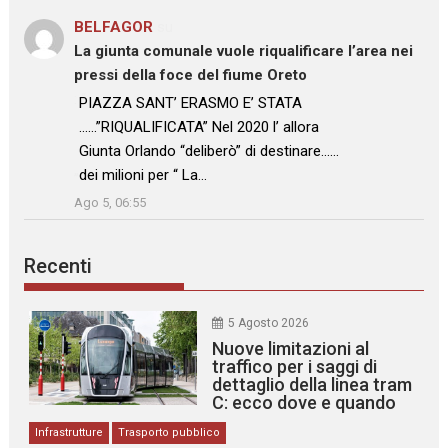
BELFAGOR
su
La giunta comunale vuole riqualificare l’area nei
pressi della foce del fiume Oreto
: “
PIAZZA SANT’ ERASMO E’ STATA
……”RIQUALIFICATA” Nel 2020 l’ allora
Giunta Orlando “deliberò” di destinare……
dei milioni per “ La…
”
Ago 5, 06:55
Recenti
5 Agosto 2026
Nuove limitazioni al
traffico per i saggi di
dettaglio della linea tram
C: ecco dove e quando
Infrastrutture
Trasporto pubblico