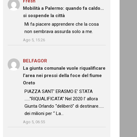
Fresh
su
Mobilità a Palermo: quando fa caldo…
si sospende la città
: “
Mi fa piacere apprendere che la cosa
non sembrava assurda solo a me.
”
Ago 5, 15:26
BELFAGOR
su
La giunta comunale vuole riqualificare
l’area nei pressi della foce del fiume
Oreto
: “
PIAZZA SANT’ ERASMO E’ STATA
……”RIQUALIFICATA” Nel 2020 l’ allora
Giunta Orlando “deliberò” di destinare……
dei milioni per “ La…
”
Ago 5, 06:55