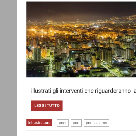
illustrati gli interventi che riguarderanno 
LEGGI TUTTO
,
,
Infrastrutture
pnnr
pnrr
pnrr palermo