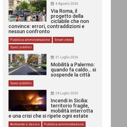
4 Agosto 2026
Via Roma, il
progetto della
ciclabile che non
convince: errori, contraddizioni e
nessun confronto
Pubblica amministrazione
Smart cities
Spazi pubblici
31 Luglio 2026
Mobilità a Palermo:
quando fa caldo… si
sospende la città
Spazi pubblici
24 Luglio 2026
Incendi in Sicilia:
territorio fragile,
mobilità interrotta
e una crisi che si ripete ogni estate
Ambiente e decoro
Pubblica amministrazione