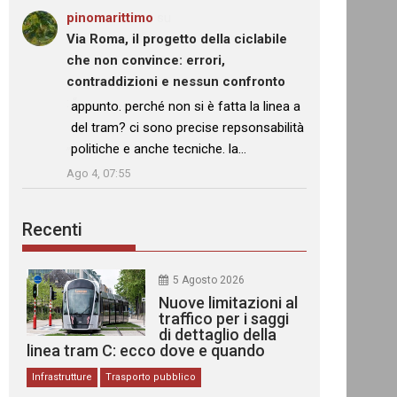
pinomarittimo
su
Via Roma, il progetto della ciclabile
che non convince: errori,
contraddizioni e nessun confronto
: “
appunto. perché non si è fatta la linea a
del tram? ci sono precise repsonsabilità
politiche e anche tecniche. la…
”
Ago 4, 07:55
Recenti
5 Agosto 2026
Nuove limitazioni al
traffico per i saggi
di dettaglio della
linea tram C: ecco dove e quando
Infrastrutture
Trasporto pubblico