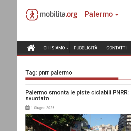
Skip
to
Palermo
content
CHI SIAMO
PUBBLICITÀ
CONTATTI
Tag:
pnrr palermo
Palermo smonta le piste ciclabili PNRR:
svuotato
1 Giugno 2026