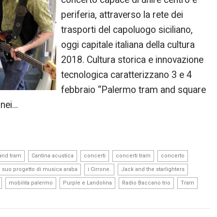
periferia, attraverso la rete dei
trasporti del capoluogo siciliano,
oggi capitale italiana della cultura
2018. Cultura storica e innovazione
tecnologica caratterizzano 3 e 4
febbraio “Palermo tram and square
 nei…
,
,
,
,
,
and tram
Cantina acustica
concerti
concerti tram
concerto
,
,
,
il suo progetto di musica araba
i Cirrone.
Jack and the starlighters
,
,
,
,
,
mobilita palermo
Purple e Landolina
Radio Baccano trio
Tram