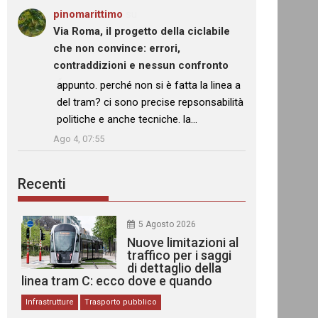
pinomarittimo
su
Via Roma, il progetto della ciclabile
che non convince: errori,
contraddizioni e nessun confronto
: “
appunto. perché non si è fatta la linea a
del tram? ci sono precise repsonsabilità
politiche e anche tecniche. la…
”
Ago 4, 07:55
Recenti
5 Agosto 2026
Nuove limitazioni al
traffico per i saggi
di dettaglio della
linea tram C: ecco dove e quando
Infrastrutture
Trasporto pubblico