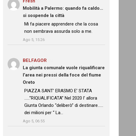
Fresh
su
Mobilità a Palermo: quando fa caldo…
si sospende la città
: “
Mi fa piacere apprendere che la cosa
non sembrava assurda solo a me.
”
Ago 5, 15:26
BELFAGOR
su
La giunta comunale vuole riqualificare
l’area nei pressi della foce del fiume
Oreto
: “
PIAZZA SANT’ ERASMO E’ STATA
……”RIQUALIFICATA” Nel 2020 l’ allora
Giunta Orlando “deliberò” di destinare……
dei milioni per “ La…
”
Ago 5, 06:55