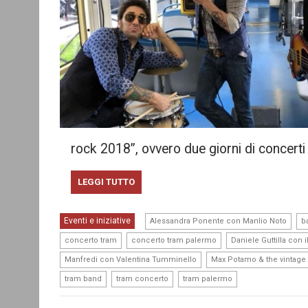
rock 2018”, ovvero due giorni di concerti
LEGGI TUTTO
,
Eventi e iniziative
Alessandra Ponente con Manlio Noto
b
,
,
concerto tram
concerto tram palermo
Daniele Guttilla con 
,
Manfredi con Valentina Tumminello
Max Potamo & the vintage
,
,
tram band
tram concerto
tram palermo