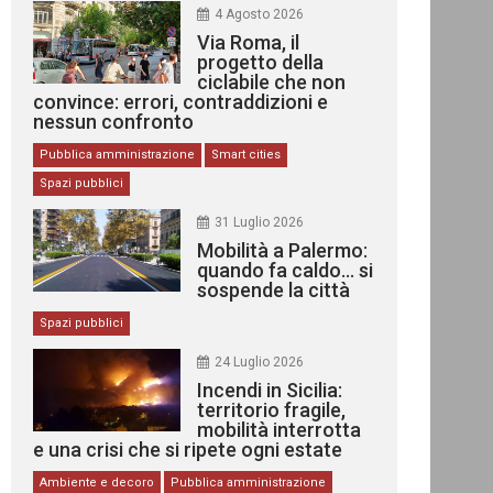
4 Agosto 2026
Via Roma, il
progetto della
ciclabile che non
convince: errori, contraddizioni e
nessun confronto
Pubblica amministrazione
Smart cities
Spazi pubblici
31 Luglio 2026
Mobilità a Palermo:
quando fa caldo… si
sospende la città
Spazi pubblici
24 Luglio 2026
Incendi in Sicilia:
territorio fragile,
mobilità interrotta
e una crisi che si ripete ogni estate
Ambiente e decoro
Pubblica amministrazione