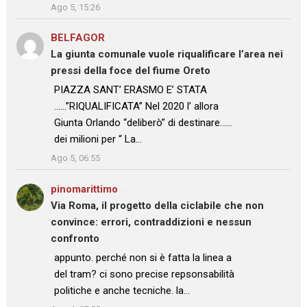
Ago 5, 15:26
BELFAGOR
su
La giunta comunale vuole riqualificare l’area nei
pressi della foce del fiume Oreto
: “
PIAZZA SANT’ ERASMO E’ STATA
……”RIQUALIFICATA” Nel 2020 l’ allora
Giunta Orlando “deliberò” di destinare……
dei milioni per “ La…
”
Ago 5, 06:55
pinomarittimo
su
Via Roma, il progetto della ciclabile che non
convince: errori, contraddizioni e nessun
confronto
: “
appunto. perché non si è fatta la linea a
del tram? ci sono precise repsonsabilità
politiche e anche tecniche. la…
”