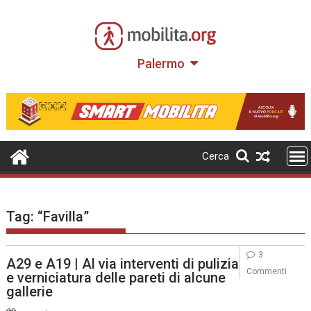
Skip
to
content
Palermo
Cerca
Tag:
“Favilla”
3
A29 e A19 | Al via interventi di pulizia
Commenti
e verniciatura delle pareti di alcune
gallerie