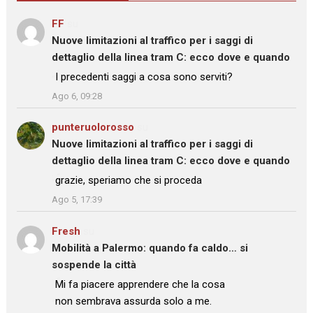
FF
su
Nuove limitazioni al traffico per i saggi di
dettaglio della linea tram C: ecco dove e quando
: “
I precedenti saggi a cosa sono serviti?
”
Ago 6, 09:28
punteruolorosso
su
Nuove limitazioni al traffico per i saggi di
dettaglio della linea tram C: ecco dove e quando
: “
grazie, speriamo che si proceda
”
Ago 5, 17:39
Fresh
su
Mobilità a Palermo: quando fa caldo… si
sospende la città
: “
Mi fa piacere apprendere che la cosa
non sembrava assurda solo a me.
”