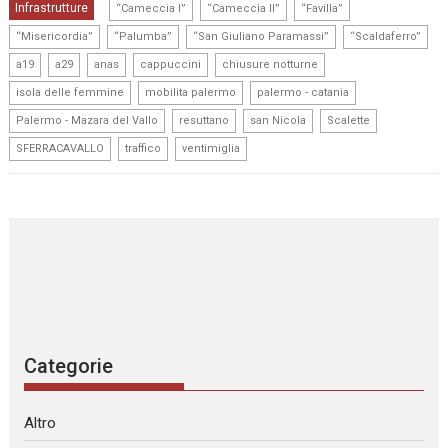
,
,
,
Infrastrutture
“Cameccia I”
“Cameccia II”
“Favilla”
,
,
,
,
“Misericordia”
“Palumba”
“San Giuliano Paramassi”
“Scaldaferro”
,
,
,
,
,
a19
a29
anas
cappuccini
chiusure notturne
,
,
,
isola delle femmine
mobilita palermo
palermo - catania
,
,
,
,
Palermo - Mazara del Vallo
resuttano
san Nicola
Scalette
,
,
SFERRACAVALLO
traffico
ventimiglia
Categorie
Altro