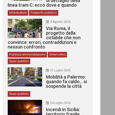
di dettaglio della
linea tram C: ecco dove e quando
Infrastrutture
Trasporto pubblico
4 Agosto 2026
Via Roma, il
progetto della
ciclabile che non
convince: errori, contraddizioni e
nessun confronto
Pubblica amministrazione
Smart cities
Spazi pubblici
31 Luglio 2026
Mobilità a Palermo:
quando fa caldo… si
sospende la città
Spazi pubblici
24 Luglio 2026
Incendi in Sicilia:
territorio fragile,