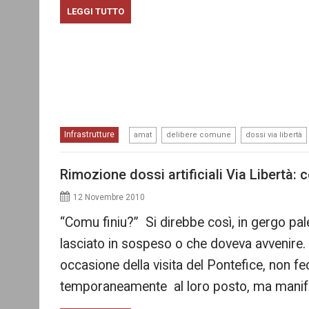
LEGGI TUTTO
,
,
Infrastrutture
amat
delibere comune
dossi via libertà
Rimozione dossi artificiali Via Libertà: 
12 Novembre 2010
“Comu finiu?” Si direbbe così, in gergo pa
lasciato in sospeso o che doveva avvenire.
occasione della visita del Pontefice, non fe
temporaneamente al loro posto, ma mani