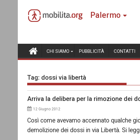
Skip
to
Palermo
content
CHI SIAMO
PUBBLICITÀ
CONTATTI
Tag:
dossi via libertà
Arriva la delibera per la rimozione dei do
12 Giugno 2012
Così come avevamo accennato qualche giorno
demolizione dei dossi in via Libertà. Si leg