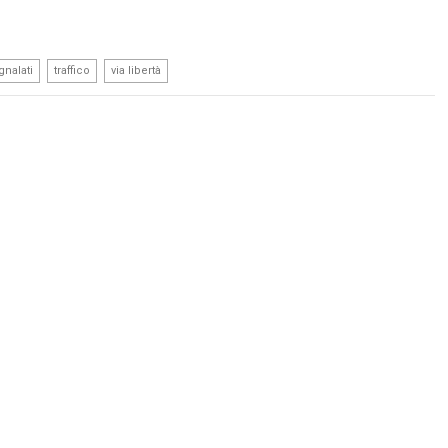
,
,
gnalati
traffico
via libertà