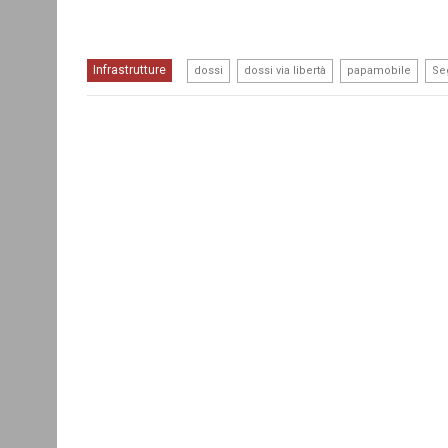
,
,
,
Infrastrutture
dossi
dossi via libertà
papamobile
Se