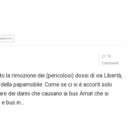
 palermo
10
Commenti
la rimozione dei (pericolosi) dossi di via Libertà,
 della papamobile. Come se ci si è accorti solo
lare dei danni che causano ai bus Amat che si
a e bus in…