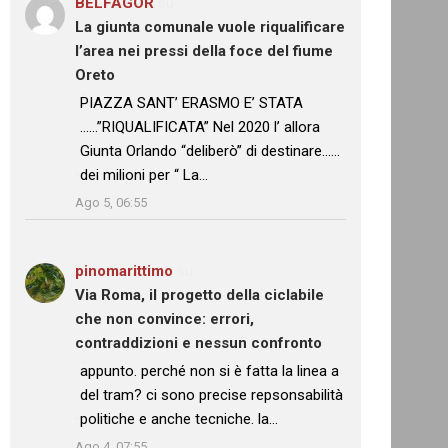
BELFAGOR
su
La giunta comunale vuole riqualificare
l’area nei pressi della foce del fiume
Oreto
: “
PIAZZA SANT’ ERASMO E’ STATA
……”RIQUALIFICATA” Nel 2020 l’ allora
Giunta Orlando “deliberò” di destinare……
dei milioni per “ La…
”
Ago 5, 06:55
pinomarittimo
su
Via Roma, il progetto della ciclabile
che non convince: errori,
contraddizioni e nessun confronto
: “
appunto. perché non si è fatta la linea a
del tram? ci sono precise repsonsabilità
politiche e anche tecniche. la…
”
Ago 4, 07:55