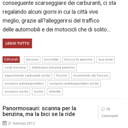
conseguente scarseggiare dei carburanti, ci sta
regalando alcuni giorni in cui la città vive
meglio, grazie all?alleggerirsi del traffico
delle automobili e dei motocicli che di solito…
LEGGI TUTTO
,
,
,
,
Editoriali
benzina
bicicletta
blocco tir palermo
bus amat
,
,
code benzina
distributori benzina palermo
,
,
,
esaurimento carburanti sicilia
forconi
movimento dei forconi
,
,
sciopero autotrasportatori
sciopero autotrasportatori sicilia
,
,
sciopero sicilia
sicilia
vivibilità
Panormosauri: scanna per la
36
benzina, ma la bici se la ride
Commenti
21 Gennaio 2012