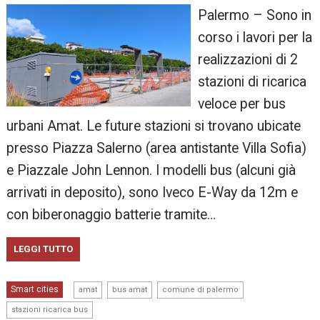
Palermo – Sono in
corso i lavori per la
realizzazioni di 2
stazioni di ricarica
veloce per bus
urbani Amat. Le future stazioni si trovano ubicate
presso Piazza Salerno (area antistante Villa Sofia)
e Piazzale John Lennon. I modelli bus (alcuni già
arrivati in deposito), sono Iveco E-Way da 12m e
con biberonaggio batterie tramite…
LEGGI TUTTO
,
,
,
Smart cities
amat
bus amat
comune di palermo
stazioni ricarica bus