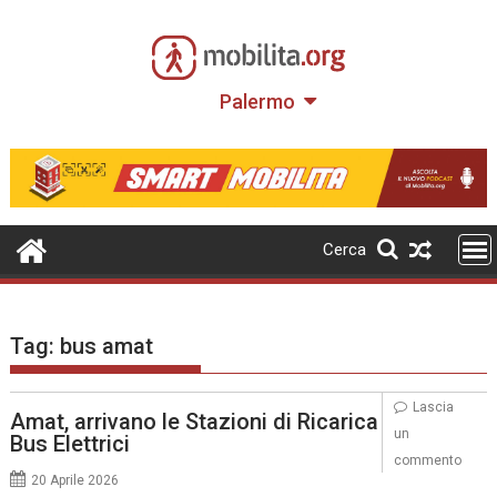
Skip
to
content
Palermo
Cerca
Tag:
bus amat
Lascia
Amat, arrivano le Stazioni di Ricarica
un
Bus Elettrici
commento
20 Aprile 2026