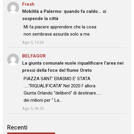
Fresh
su
Mobilità a Palermo: quando fa caldo… si
sospende la città
: “
Mi fa piacere apprendere che la cosa
non sembrava assurda solo a me.
”
Ago 5, 15:26
BELFAGOR
su
La giunta comunale vuole riqualificare l’area nei
pressi della foce del fiume Oreto
: “
PIAZZA SANT’ ERASMO E’ STATA
……”RIQUALIFICATA” Nel 2020 l’ allora
Giunta Orlando “deliberò” di destinare……
dei milioni per “ La…
”
Ago 5, 06:55
Recenti