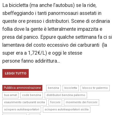
La bicicletta (ma anche l’autobus) se la ride,
sbeffeggiando i tanti panormosauri assetati in
queste ore presso i distributori. Scene di ordinaria
follia dove la gente è letteralmente impazzita e
presa dal panico. Eppure qualche settimana fa ci si
lamentava del costo eccessivo dei carburanti (la
super era a 1,72€/L) e oggi le stesse
persone fanno addirittura…
LEGGI TUTTO
,
,
,
Pubblica amministrazione
benzina
bicicletta
blocco tir palermo
,
,
,
bus amat
code benzina
distributori benzina palermo
,
,
,
esaurimento carburanti sicilia
forconi
movimento dei forconi
,
,
sciopero autotrasportatori
sciopero autotrasportatori sicilia