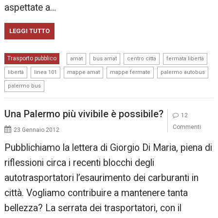
aspettate a…
LEGGI TUTTO
,
,
,
,
Trasporto pubblico
amat
bus amat
centro citta
fermata libertà
,
,
,
,
,
libertà
linea 101
mappe amat
mappe fermate
palermo autobus
palermo bus
Una Palermo più vivibile è possibile?
12
Commenti
23 Gennaio 2012
Pubblichiamo la lettera di Giorgio Di Maria, piena di
riflessioni circa i recenti blocchi degli
autotrasportatori l’esaurimento dei carburanti in
città. Vogliamo contribuire a mantenere tanta
bellezza? La serrata dei trasportatori, con il