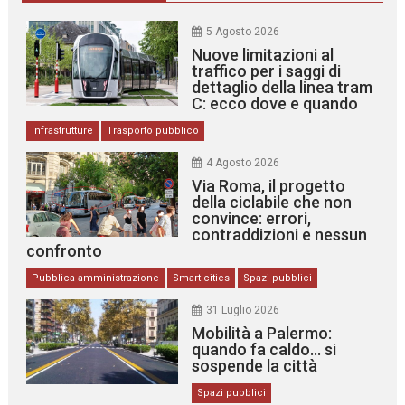
5 Agosto 2026
Nuove limitazioni al
traffico per i saggi di
dettaglio della linea tram
C: ecco dove e quando
Infrastrutture
Trasporto pubblico
4 Agosto 2026
Via Roma, il progetto
della ciclabile che non
convince: errori,
contraddizioni e nessun
confronto
Pubblica amministrazione
Smart cities
Spazi pubblici
31 Luglio 2026
Mobilità a Palermo:
quando fa caldo… si
sospende la città
Spazi pubblici