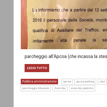
parcheggio all’Apcoa (che incassa la st
LEGGI TUTTO
,
,
Pubblica amministrazione
apcoa
apcoa parking
cipe
,
,
parcheggio tribunale
Zone blu
zone blu palermo