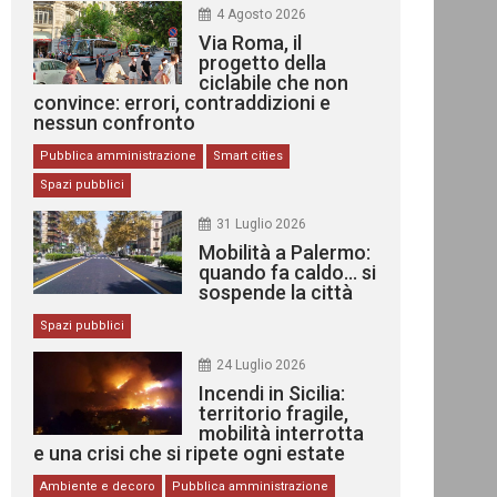
4 Agosto 2026
Via Roma, il
progetto della
ciclabile che non
convince: errori, contraddizioni e
nessun confronto
Pubblica amministrazione
Smart cities
Spazi pubblici
31 Luglio 2026
Mobilità a Palermo:
quando fa caldo… si
sospende la città
Spazi pubblici
24 Luglio 2026
Incendi in Sicilia:
territorio fragile,
mobilità interrotta
e una crisi che si ripete ogni estate
Ambiente e decoro
Pubblica amministrazione