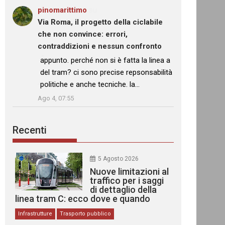
pinomarittimo
su
Via Roma, il progetto della ciclabile
che non convince: errori,
contraddizioni e nessun confronto
: “
appunto. perché non si è fatta la linea a
del tram? ci sono precise repsonsabilità
politiche e anche tecniche. la…
”
Ago 4, 07:55
Recenti
5 Agosto 2026
Nuove limitazioni al
traffico per i saggi
di dettaglio della
linea tram C: ecco dove e quando
Infrastrutture
Trasporto pubblico