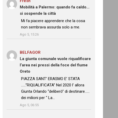
Fresh
su
Mobilità a Palermo: quando fa caldo…
si sospende la città
: “
Mi fa piacere apprendere che la cosa
non sembrava assurda solo a me.
”
Ago 5, 15:26
BELFAGOR
su
La giunta comunale vuole riqualificare
l’area nei pressi della foce del fiume
Oreto
: “
PIAZZA SANT’ ERASMO E’ STATA
……”RIQUALIFICATA” Nel 2020 l’ allora
Giunta Orlando “deliberò” di destinare……
dei milioni per “ La…
”
Ago 5, 06:55