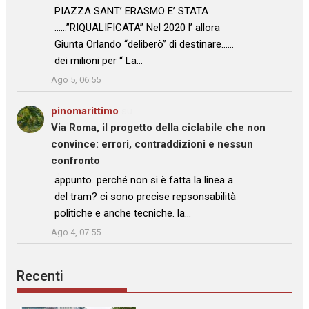
: “
PIAZZA SANT’ ERASMO E’ STATA
……”RIQUALIFICATA” Nel 2020 l’ allora
Giunta Orlando “deliberò” di destinare……
dei milioni per “ La…
”
Ago 5, 06:55
pinomarittimo
su
Via Roma, il progetto della ciclabile che non
convince: errori, contraddizioni e nessun
confronto
: “
appunto. perché non si è fatta la linea a
del tram? ci sono precise repsonsabilità
politiche e anche tecniche. la…
”
Ago 4, 07:55
Recenti