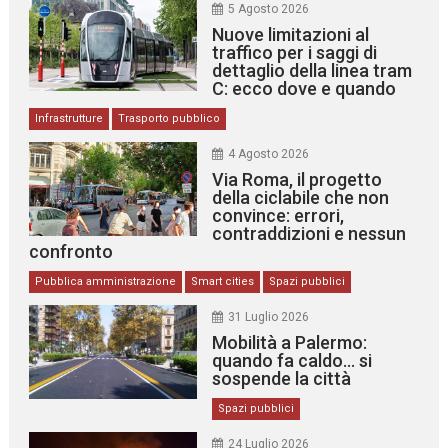
5 Agosto 2026
Nuove limitazioni al
traffico per i saggi di
dettaglio della linea tram
C: ecco dove e quando
Infrastrutture
Trasporto pubblico
4 Agosto 2026
Via Roma, il progetto
della ciclabile che non
convince: errori,
contraddizioni e nessun
confronto
Pubblica amministrazione
Smart cities
Spazi pubblici
31 Luglio 2026
Mobilità a Palermo:
quando fa caldo… si
sospende la città
Spazi pubblici
24 Luglio 2026