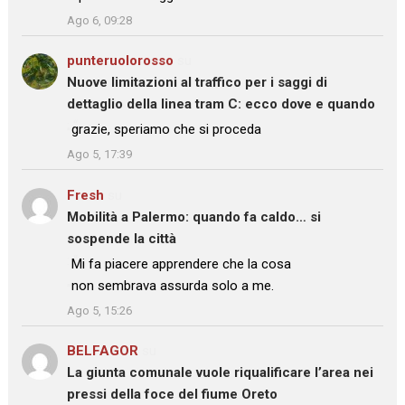
Ago 6, 09:28
punteruolorosso
su
Nuove limitazioni al traffico per i saggi di
dettaglio della linea tram C: ecco dove e quando
: “
grazie, speriamo che si proceda
”
Ago 5, 17:39
Fresh
su
Mobilità a Palermo: quando fa caldo… si
sospende la città
: “
Mi fa piacere apprendere che la cosa
non sembrava assurda solo a me.
”
Ago 5, 15:26
BELFAGOR
su
La giunta comunale vuole riqualificare l’area nei
pressi della foce del fiume Oreto