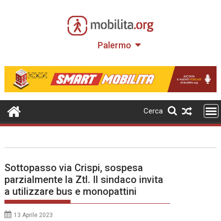
Skip
to
content
Palermo
Cerca
Sottopasso via Crispi, sospesa
parzialmente la Ztl. Il sindaco invita
a utilizzare bus e monopattini
13 Aprile 2023