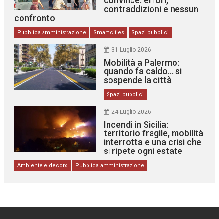
convince: errori,
contraddizioni e nessun
confronto
Pubblica amministrazione
Smart cities
Spazi pubblici
31 Luglio 2026
Mobilità a Palermo:
quando fa caldo… si
sospende la città
Spazi pubblici
24 Luglio 2026
Incendi in Sicilia:
territorio fragile, mobilità
interrotta e una crisi che
si ripete ogni estate
Ambiente e decoro
Pubblica amministrazione