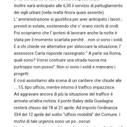
Inoltre sarà anticipato alle 6,30 il servizio di pattugliamento
dei vigili urbani (nella realtà finora quasi assente).
L’ amministrazione si giustifica per aver anticipato i lavori ,
previsti in estate, sostenendo che c’ erano rischi di crolli.
Poi scopriamo che l’ ipotesi di lavorare anche la notte è
stata per il momento scartata perché ….non ci sono i soldi.
E a chi chiede vie alternative per sbloccare la situazione, l’
assessore Carta risponde rassegnato “ A parte via Roma,
quali sono? Vorrei costruire una strada nuova ma
purtroppo non posso”. Non ci sono i soldi e mancano i
progetti
E così assistiamo alla scena di un cantiere che chiude alle
…..15, tipo ufficio, mentre intorno il traffico impazzisce.
Ad aggravare ancora di più la situazione del traffico è
arrivata un’altra notizia: il ponte Bailey della Guadagna
resterà chiuso dal 18 al 21 aprile. Ad imporlo l’ordinanza
534 del 12 aprile del solito “ufficio mobilità” del Comune. I
motivi di tale urgenza sono un po…oscuri