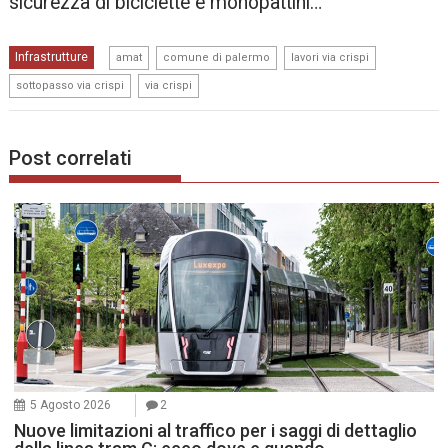
sicurezza di biciclette e monopattini…
,
,
,
Infrastrutture
amat
comune di palermo
lavori via crispi
,
sottopasso via crispi
via crispi
Post correlati
5 Agosto 2026
2
Nuove limitazioni al traffico per i saggi di dettaglio