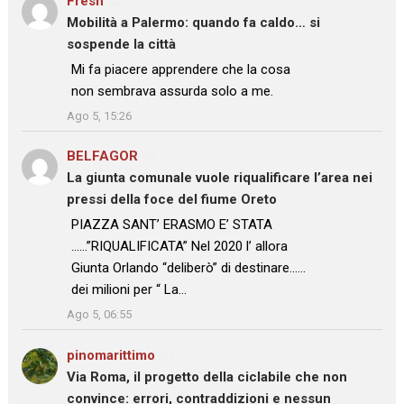
Fresh
su
Mobilità a Palermo: quando fa caldo… si
sospende la città
: “
Mi fa piacere apprendere che la cosa
non sembrava assurda solo a me.
”
Ago 5, 15:26
BELFAGOR
su
La giunta comunale vuole riqualificare l’area nei
pressi della foce del fiume Oreto
: “
PIAZZA SANT’ ERASMO E’ STATA
……”RIQUALIFICATA” Nel 2020 l’ allora
Giunta Orlando “deliberò” di destinare……
dei milioni per “ La…
”
Ago 5, 06:55
pinomarittimo
su
Via Roma, il progetto della ciclabile che non
convince: errori, contraddizioni e nessun