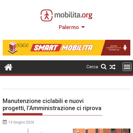
Skip
to
content
Palermo
Cerca
Manutenzione ciclabili e nuovi
progetti, l’Amministrazione ci riprova
13 Giugno 2020