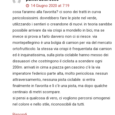
14 Giugno 2020 at 7:19
cosa faranno alla favorita? ci sono dei tratti in curva
pericolosissimi. dovrebbero fare le piste nel verde,
utilizzando i sentieri o creandone di nuovi. in teoria sarebbe
possibile arrivare da via crispi a mondello in bici, ma se
invece si prova a farlo davvero non ci si riesce. via
montepellegrino è una bolgia di camion per via del mercato
ortofrutticolo. la stessa via crispi è frequentata dai camion
ed è inquinatissima, sulla pista ciclabile hanno messo dei
dissuasori che costringono il ciclista a scendere ogni
200m. arrivati in cima a piazza gen.cascino c’è la via
imperatore federico parte alta, molto pericolosa. nessun
attraversamento, nessuna pista ciclabile. si entra
finalmente in favorita e lì c’è una pista, ma dopo qualche
centinaio di metri scompare.
si pensi a qualcosa di vero, ci vogliono percorsi omogenei
nel colore e nello stile, riconoscibili da tutti.
Rispondi