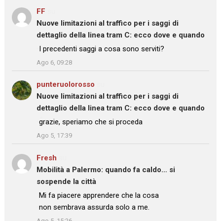
FF
su
Nuove limitazioni al traffico per i saggi di
dettaglio della linea tram C: ecco dove e quando
: “
I precedenti saggi a cosa sono serviti?
”
Ago 6, 09:28
punteruolorosso
su
Nuove limitazioni al traffico per i saggi di
dettaglio della linea tram C: ecco dove e quando
: “
grazie, speriamo che si proceda
”
Ago 5, 17:39
Fresh
su
Mobilità a Palermo: quando fa caldo… si
sospende la città
: “
Mi fa piacere apprendere che la cosa
non sembrava assurda solo a me.
”
Ago 5, 15:26