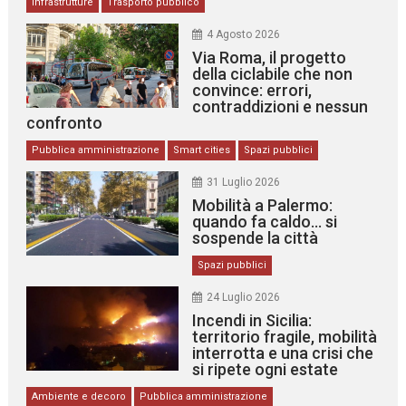
Infrastrutture
Trasporto pubblico
4 Agosto 2026
Via Roma, il progetto
della ciclabile che non
convince: errori,
contraddizioni e nessun
confronto
Pubblica amministrazione
Smart cities
Spazi pubblici
31 Luglio 2026
Mobilità a Palermo:
quando fa caldo… si
sospende la città
Spazi pubblici
24 Luglio 2026
Incendi in Sicilia:
territorio fragile, mobilità
interrotta e una crisi che
si ripete ogni estate
Ambiente e decoro
Pubblica amministrazione