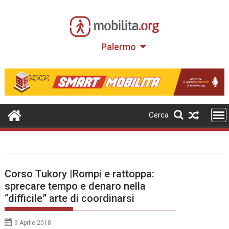
Skip
to
content
Palermo
Cerca
Corso Tukory |Rompi e rattoppa:
sprecare tempo e denaro nella
“difficile” arte di coordinarsi
9 Aprile 2018