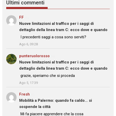
Ultimi commenti
FF
su
Nuove limitazioni al traffico per i saggi di
dettaglio della linea tram C: ecco dove e quando
: “
I precedenti saggi a cosa sono serviti?
”
Ago 6, 09:28
punteruolorosso
su
Nuove limitazioni al traffico per i saggi di
dettaglio della linea tram C: ecco dove e quando
: “
grazie, speriamo che si proceda
”
Ago 5, 17:39
Fresh
su
Mobilità a Palermo: quando fa caldo… si
sospende la città
: “
Mi fa piacere apprendere che la cosa