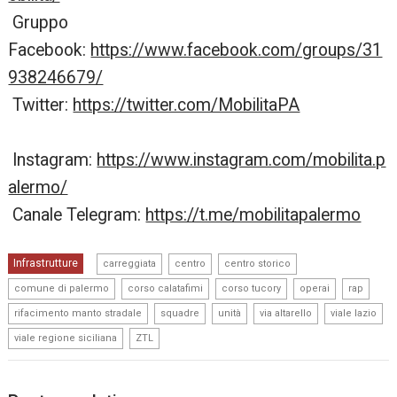
Gruppo
Facebook:
https://www.facebook.com/groups/31
938246679/
Twitter:
https://twitter.com/MobilitaPA
Instagram:
https://www.instagram.com/mobilita.p
alermo/
Canale Telegram:
https://t.me/mobilitapalermo
,
,
,
Infrastrutture
carreggiata
centro
centro storico
,
,
,
,
,
comune di palermo
corso calatafimi
corso tucory
operai
rap
,
,
,
,
,
rifacimento manto stradale
squadre
unità
via altarello
viale lazio
,
viale regione siciliana
ZTL