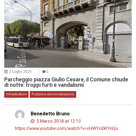
2 Luglio 2026
2
Parcheggio piazza Giulio Cesare, il Comune chiude
di notte: troppi furti e vandalismi
Infrastrutture
Pubblica amministrazione
Benedetto Bruno
5 Marzo 2018 at 12:13
https://www.youtube.com/watch?v=cHWYoDKYnQo