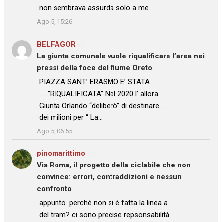
non sembrava assurda solo a me.
”
Ago 5, 15:26
BELFAGOR
su
La giunta comunale vuole riqualificare l’area nei
pressi della foce del fiume Oreto
: “
PIAZZA SANT’ ERASMO E’ STATA
……”RIQUALIFICATA” Nel 2020 l’ allora
Giunta Orlando “deliberò” di destinare……
dei milioni per “ La…
”
Ago 5, 06:55
pinomarittimo
su
Via Roma, il progetto della ciclabile che non
convince: errori, contraddizioni e nessun
confronto
: “
appunto. perché non si è fatta la linea a
del tram? ci sono precise repsonsabilità