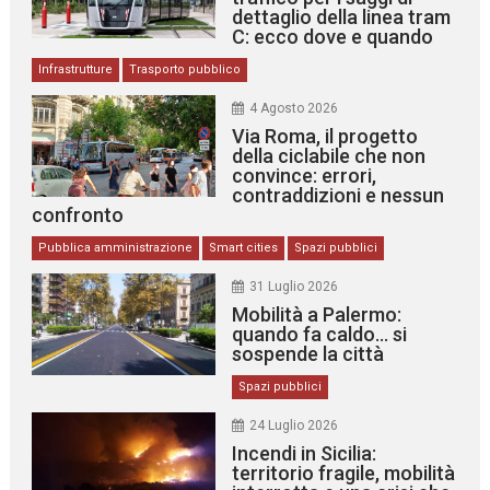
dettaglio della linea tram
C: ecco dove e quando
Infrastrutture
Trasporto pubblico
4 Agosto 2026
Via Roma, il progetto
della ciclabile che non
convince: errori,
contraddizioni e nessun
confronto
Pubblica amministrazione
Smart cities
Spazi pubblici
31 Luglio 2026
Mobilità a Palermo:
quando fa caldo… si
sospende la città
Spazi pubblici
24 Luglio 2026
Incendi in Sicilia:
territorio fragile, mobilità