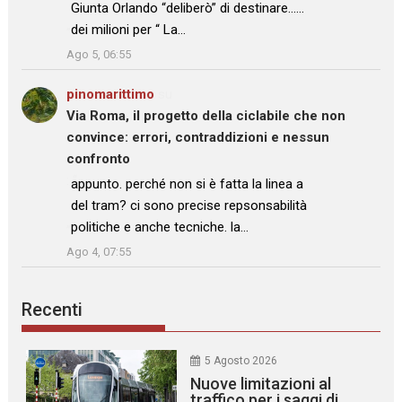
Giunta Orlando “deliberò” di destinare……
dei milioni per “ La…
”
Ago 5, 06:55
pinomarittimo
su
Via Roma, il progetto della ciclabile che non
convince: errori, contraddizioni e nessun
confronto
: “
appunto. perché non si è fatta la linea a
del tram? ci sono precise repsonsabilità
politiche e anche tecniche. la…
”
Ago 4, 07:55
Recenti
5 Agosto 2026
Nuove limitazioni al
traffico per i saggi di