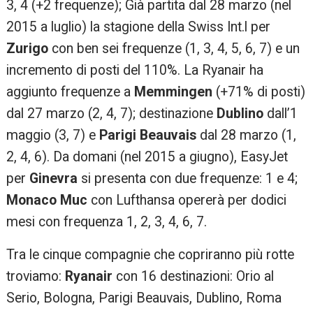
3, 4 (+2 frequenze); Già partita dal 28 marzo (nel
2015 a luglio) la stagione della Swiss Int.l per
Zurigo
con ben sei frequenze (1, 3, 4, 5, 6, 7) e un
incremento di posti del 110%. La Ryanair ha
aggiunto frequenze a
Memmingen
(+71% di posti)
dal 27 marzo (2, 4, 7); destinazione
Dublino
dall’1
maggio (3, 7) e
Parigi Beauvais
dal 28 marzo (1,
2, 4, 6). Da domani (nel 2015 a giugno), EasyJet
per
Ginevra
si presenta con due frequenze: 1 e 4;
Monaco Muc
con Lufthansa opererà per dodici
mesi con frequenza 1, 2, 3, 4, 6, 7.
Tra le cinque compagnie che copriranno più rotte
troviamo:
Ryanair
con 16 destinazioni: Orio al
Serio, Bologna, Parigi Beauvais, Dublino, Roma