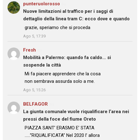
punteruolorosso
su
Nuove limitazioni al traffico per i saggi di
dettaglio della linea tram C: ecco dove e quando
: “
grazie, speriamo che si proceda
”
Ago 5, 17:39
Fresh
su
Mobilità a Palermo: quando fa caldo… si
sospende la città
: “
Mi fa piacere apprendere che la cosa
non sembrava assurda solo a me.
”
Ago 5, 15:26
BELFAGOR
su
La giunta comunale vuole riqualificare l’area nei
pressi della foce del fiume Oreto
: “
PIAZZA SANT’ ERASMO E’ STATA
……”RIQUALIFICATA” Nel 2020 l’ allora