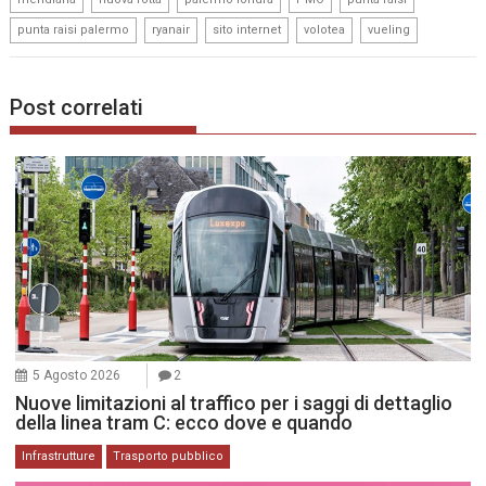
,
,
,
,
punta raisi palermo
ryanair
sito internet
volotea
vueling
Post correlati
5 Agosto 2026
2
Nuove limitazioni al traffico per i saggi di dettaglio
della linea tram C: ecco dove e quando
Infrastrutture
Trasporto pubblico