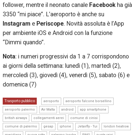
follower, mentre il neonato canale
Facebook
ha già
3350 “mi piace”. L’aeroporto è anche su
Instagram
e
Periscope
. Novità assoluta è l’App
per ambiente iOS e Android con la funzione
“Dimmi quando”.
Nota
: i numeri progressivi da 1 a 7 corrispondono
ai giorni della settimana: lunedì (1), martedì (2),
mercoledì (3), giovedì (4), venerdì (5), sabato (6) e
domenica (7)
,
,
Trasporto pubblico
aeroporto
aeroporto falcone borsellino
,
,
,
,
aeroporto palermo
Air Malta
android
app smartphone
,
,
,
british airways
collegamenti aerei
comune di cinisi
,
,
,
,
,
comune di palermo
gesap
iphone
Jetairfly - Tui
london heatrow
,
,
,
,
,
meridiana
nuova rotta
palermo londra
PMO
punta raisi