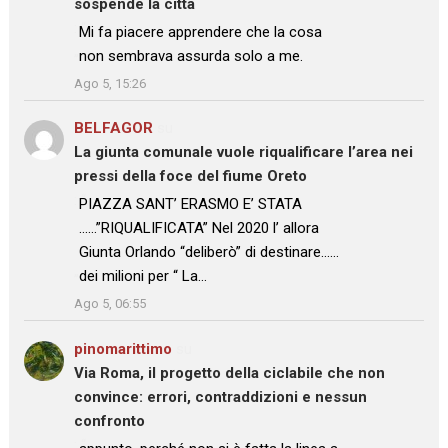
sospende la città
: “
Mi fa piacere apprendere che la cosa
non sembrava assurda solo a me.
”
Ago 5, 15:26
BELFAGOR
su
La giunta comunale vuole riqualificare l’area nei
pressi della foce del fiume Oreto
: “
PIAZZA SANT’ ERASMO E’ STATA
……”RIQUALIFICATA” Nel 2020 l’ allora
Giunta Orlando “deliberò” di destinare……
dei milioni per “ La…
”
Ago 5, 06:55
pinomarittimo
su
Via Roma, il progetto della ciclabile che non
convince: errori, contraddizioni e nessun
confronto
: “