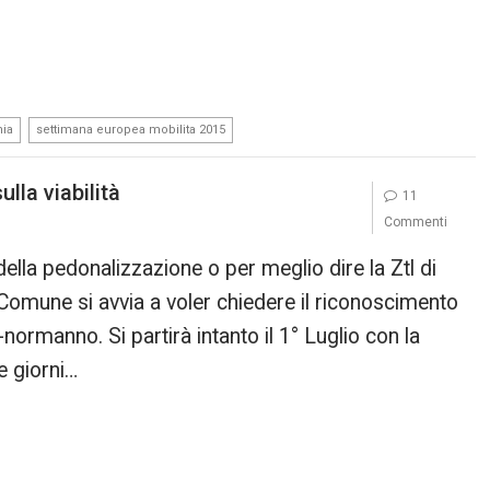
,
nia
settimana europea mobilita 2015
lla viabilità
11
Commenti
della pedonalizzazione o per meglio dire la Ztl di
 Comune si avvia a voler chiedere il riconoscimento
ormanno. Si partirà intanto il 1° Luglio con la
e giorni…