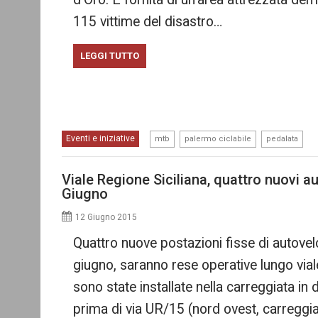
115 vittime del disastro…
LEGGI TUTTO
,
,
Eventi e iniziative
mtb
palermo ciclabile
pedalata
Viale Regione Siciliana, quattro nuovi a
Giugno
12 Giugno 2015
Quattro nuove postazioni fisse di autovelox
giugno, saranno rese operative lungo via
sono state installate nella carreggiata in
prima di via UR/15 (nord ovest, carreggiat