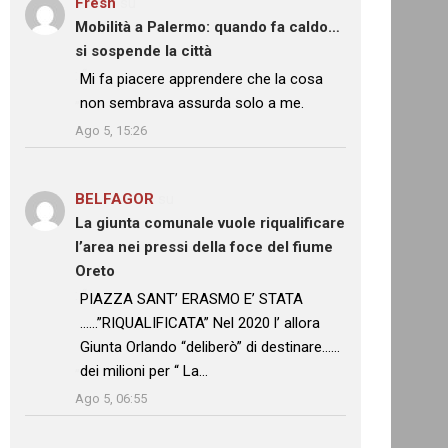
Fresh
su
Mobilità a Palermo: quando fa caldo…
si sospende la città
: “
Mi fa piacere apprendere che la cosa
non sembrava assurda solo a me.
”
Ago 5, 15:26
BELFAGOR
su
La giunta comunale vuole riqualificare
l’area nei pressi della foce del fiume
Oreto
: “
PIAZZA SANT’ ERASMO E’ STATA
……”RIQUALIFICATA” Nel 2020 l’ allora
Giunta Orlando “deliberò” di destinare……
dei milioni per “ La…
”
Ago 5, 06:55