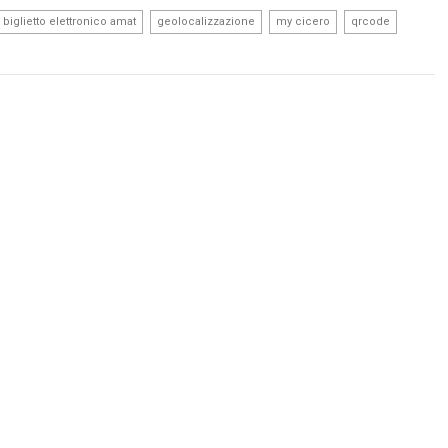
,
,
,
,
biglietto elettronico amat
geolocalizzazione
my cicero
qrcode