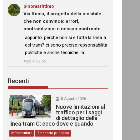
pinomarittimo
su
Via Roma, il progetto della ciclabile
che non convince: errori,
contraddizioni e nessun confronto
: “
appunto. perché non si è fatta la linea a
del tram? ci sono precise repsonsabilità
politiche e anche tecniche. la…
”
Ago 4, 07:55
Recenti
5 Agosto 2026
Nuove limitazioni al
traffico per i saggi
di dettaglio della
linea tram C: ecco dove e quando
Infrastrutture
Trasporto pubblico