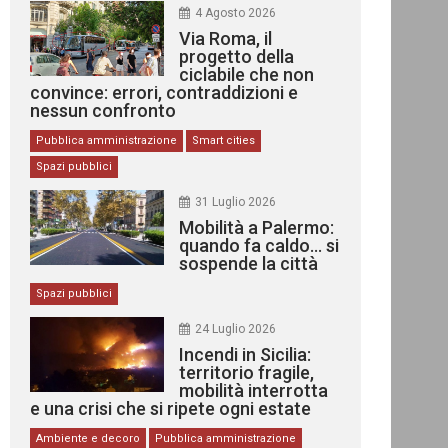
4 Agosto 2026
Via Roma, il
progetto della
ciclabile che non
convince: errori, contraddizioni e
nessun confronto
Pubblica amministrazione
Smart cities
Spazi pubblici
31 Luglio 2026
Mobilità a Palermo:
quando fa caldo… si
sospende la città
Spazi pubblici
24 Luglio 2026
Incendi in Sicilia:
territorio fragile,
mobilità interrotta
e una crisi che si ripete ogni estate
Ambiente e decoro
Pubblica amministrazione