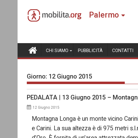
Skip
to
Palermo
content
CHI SIAMO
PUBBLICITÀ
CONTATTI
Giorno:
12 Giugno 2015
PEDALATA | 13 Giugno 2015 – Montagn
12 Giugno 2015
Montagna Longa è un monte vicino Carini, 
e Carini. La sua altezza è di 975 metri s
d’Oro. È fornita di un’area attrezzata dem