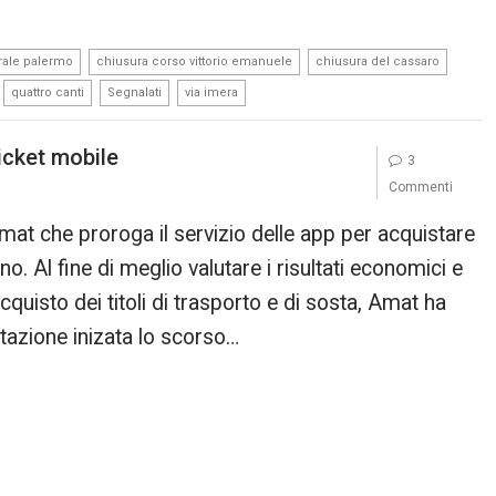
,
,
,
rale palermo
chiusura corso vittorio emanuele
chiusura del cassaro
,
,
,
quattro canti
Segnalati
via imera
cket mobile
3
Commenti
at che proroga il servizio delle app per acquistare
anno. Al fine di meglio valutare i risultati economici e
cquisto dei titoli di trasporto e di sosta, Amat ha
tazione inizata lo scorso…