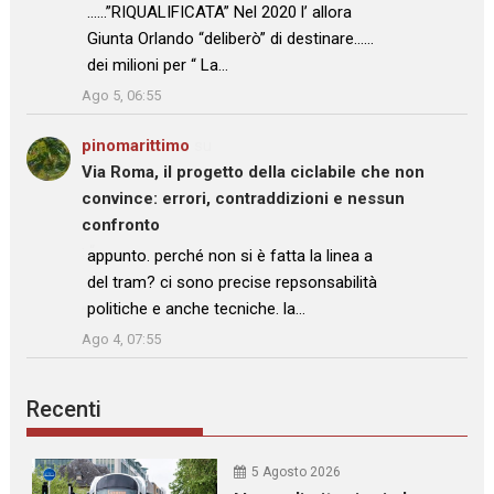
……”RIQUALIFICATA” Nel 2020 l’ allora
Giunta Orlando “deliberò” di destinare……
dei milioni per “ La…
”
Ago 5, 06:55
pinomarittimo
su
Via Roma, il progetto della ciclabile che non
convince: errori, contraddizioni e nessun
confronto
: “
appunto. perché non si è fatta la linea a
del tram? ci sono precise repsonsabilità
politiche e anche tecniche. la…
”
Ago 4, 07:55
Recenti
5 Agosto 2026