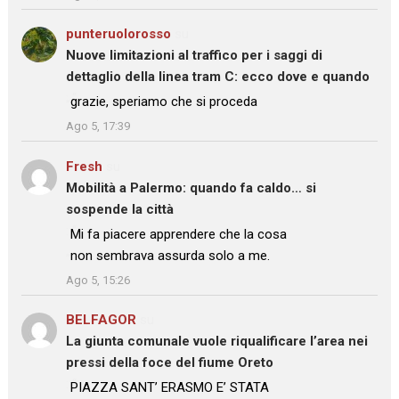
punteruolorosso
su
Nuove limitazioni al traffico per i saggi di
dettaglio della linea tram C: ecco dove e quando
: “
grazie, speriamo che si proceda
”
Ago 5, 17:39
Fresh
su
Mobilità a Palermo: quando fa caldo… si
sospende la città
: “
Mi fa piacere apprendere che la cosa
non sembrava assurda solo a me.
”
Ago 5, 15:26
BELFAGOR
su
La giunta comunale vuole riqualificare l’area nei
pressi della foce del fiume Oreto
: “
PIAZZA SANT’ ERASMO E’ STATA