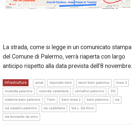
La strada, come si legge in un comunicato stampa
del Comune di Palermo, verrà riaperta con largo
anticipo rispetto alla data prevista dell’8 novembre.
,
,
,
,
Infrastrutture
amat
deposito tram
lavori tram palermo
linea 2
,
,
,
,
mobilita palermo
rotonda castellana
semafori palermo
SIS
,
,
,
,
,
sistema tram palermo
Tram
tram linea 2
tram palermo
via
,
,
,
via casalini palermo
via castellana
Via L. Da Vinci
via leonardo da vinci