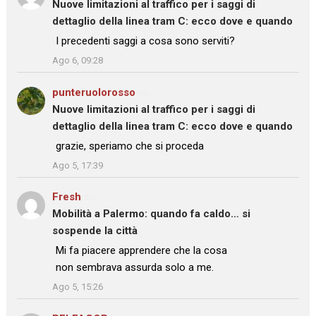
Nuove limitazioni al traffico per i saggi di
dettaglio della linea tram C: ecco dove e quando
: “
I precedenti saggi a cosa sono serviti?
”
Ago 6, 09:28
punteruolorosso
su
Nuove limitazioni al traffico per i saggi di
dettaglio della linea tram C: ecco dove e quando
: “
grazie, speriamo che si proceda
”
Ago 5, 17:39
Fresh
su
Mobilità a Palermo: quando fa caldo… si
sospende la città
: “
Mi fa piacere apprendere che la cosa
non sembrava assurda solo a me.
”
Ago 5, 15:26