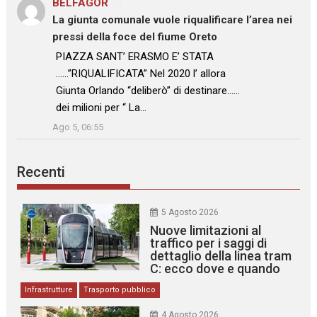
BELFAGOR
su
La giunta comunale vuole riqualificare l’area nei
pressi della foce del fiume Oreto
: “
PIAZZA SANT’ ERASMO E’ STATA
……”RIQUALIFICATA” Nel 2020 l’ allora
Giunta Orlando “deliberò” di destinare……
dei milioni per “ La…
”
Ago 5, 06:55
Recenti
5 Agosto 2026
Nuove limitazioni al
traffico per i saggi di
dettaglio della linea tram
C: ecco dove e quando
Infrastrutture
Trasporto pubblico
4 Agosto 2026