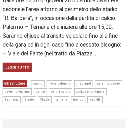
Dalle ore 12,30 di giovedì 26 dicembre diventerà
pedonale l’area attorno al perimetro dello stadio
“R. Barbera”, in occasione della partita di calcio
Palermo – Ternana che inizierà alle ore 15,00.
Saranno chiuse al transito veicolare fino alla fine
della gara ed in ogni caso fino a cessato bisogno:
– Viale del Fante (nel tratto da Piazza…
LEGGI TUTTO
,
,
,
,
Infrastrutture
calcio
i love palermo
mediagol
palermo calcio
,
,
,
,
palermo ternana
partita
partita calcio
polizia municipale
,
,
,
,
,
Segnalati
Stadio
Strade
ternana
traffico
viabilità