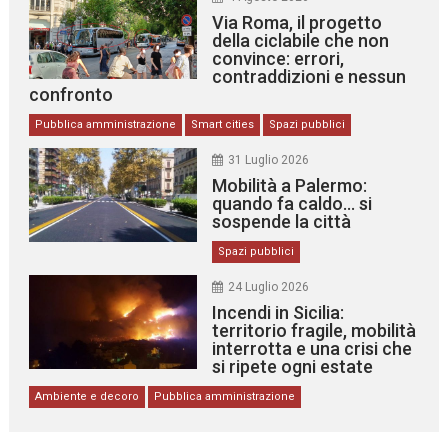
Via Roma, il progetto
della ciclabile che non
convince: errori,
contraddizioni e nessun
confronto
Pubblica amministrazione
Smart cities
Spazi pubblici
31 Luglio 2026
Mobilità a Palermo:
quando fa caldo… si
sospende la città
Spazi pubblici
24 Luglio 2026
Incendi in Sicilia:
territorio fragile, mobilità
interrotta e una crisi che
si ripete ogni estate
Ambiente e decoro
Pubblica amministrazione