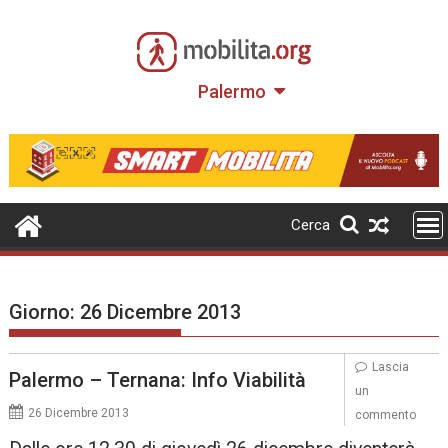
Skip
to
content
Palermo
Cerca
Giorno:
26 Dicembre 2013
Lascia
Palermo – Ternana: Info Viabilità
un
26 Dicembre 2013
commento