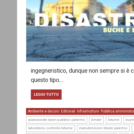
ingegneristico, dunque non sempre si è 
questo tipo…
LEGGI TUTTO
Ambiente e decoro
Editoriali
Infrastrutture
Pubblica amministr
,
,
,
,
,
,
assessorato lavori pubblici palermo
binder
bitume
buch
,
,
laboratorio controllo bitume
manutenzione strade palermo