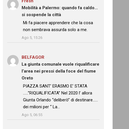
Fresh
su
Mobilità a Palermo: quando fa caldo…
si sospende la città
: “
Mi fa piacere apprendere che la cosa
non sembrava assurda solo a me.
”
Ago 5, 15:26
BELFAGOR
su
La giunta comunale vuole riqualificare
l’area nei pressi della foce del fiume
Oreto
: “
PIAZZA SANT’ ERASMO E’ STATA
……”RIQUALIFICATA” Nel 2020 l’ allora
Giunta Orlando “deliberò” di destinare……
dei milioni per “ La…
”
Ago 5, 06:55