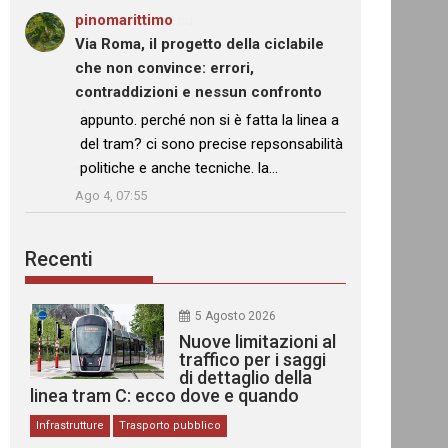
pinomarittimo
su
Via Roma, il progetto della ciclabile
che non convince: errori,
contraddizioni e nessun confronto
: “
appunto. perché non si è fatta la linea a
del tram? ci sono precise repsonsabilità
politiche e anche tecniche. la…
”
Ago 4, 07:55
Recenti
5 Agosto 2026
Nuove limitazioni al
traffico per i saggi
di dettaglio della
linea tram C: ecco dove e quando
Infrastrutture
Trasporto pubblico