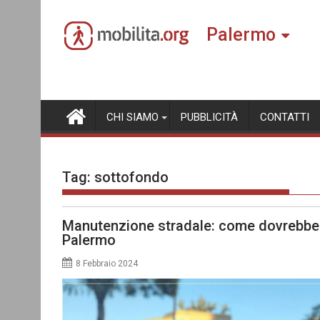
Skip
to
Palermo
content
CHI SIAMO
PUBBLICITÀ
CONTATTI
Tag:
sottofondo
Manutenzione stradale: come dovrebbe
Palermo
8 Febbraio 2024