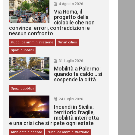
4 Agosto 2026
Via Roma, il
progetto della
ciclabile che non
convince: errori, contraddizioni e
nessun confronto
Pubblica amministrazione
Smart cities
Spazi pubblici
31 Luglio 2026
Mobilità a Palermo:
quando fa caldo… si
sospende la città
Spazi pubblici
24 Luglio 2026
Incendi in Sicilia:
territorio fragile,
mobilità interrotta
e una crisi che si ripete ogni estate
Ambiente e decoro
Pubblica amministrazione