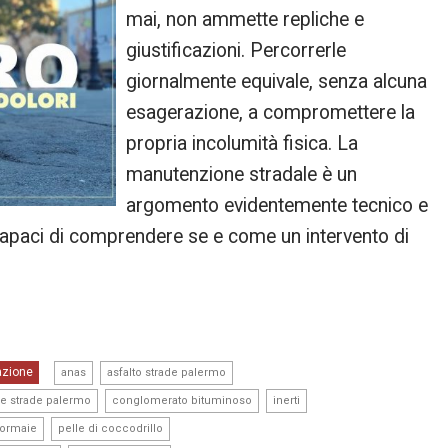
mai, non ammette repliche e
giustificazioni. Percorrerle
giornalmente equivale, senza alcuna
esagerazione, a compromettere la
propria incolumità fisica. La
manutenzione stradale è un
argomento evidentemente tecnico e
capaci di comprendere se e come un intervento di
,
,
azione
anas
asfalto strade palermo
,
,
,
e strade palermo
conglomerato bituminoso
inerti
,
,
ormaie
pelle di coccodrillo