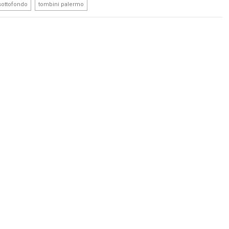
,
sottofondo
tombini palermo