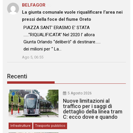
BELFAGOR
su
La giunta comunale vuole riqualificare l’area nei
pressi della foce del fiume Oreto
: “
PIAZZA SANT’ ERASMO E’ STATA
……”RIQUALIFICATA” Nel 2020 l’ allora
Giunta Orlando “deliberò” di destinare……
dei milioni per “ La…
”
Ago 5, 06:55
Recenti
5 Agosto 2026
Nuove limitazioni al
traffico per i saggi di
dettaglio della linea tram
C: ecco dove e quando
Infrastrutture
Trasporto pubblico