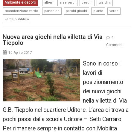
,
,
,
,
Ambiente e decoro
alberi
aree verdi
cestini
giardini
,
,
,
,
,
manutenzione verde
panchine
parchi giochi
piante
verde
verde pubblico
Nuova area giochi nella villetta di Via
4
Tiepolo
Commenti
10 Aprile 2017
Sono in corso i
lavori di
posizionamento
dei nuovi giochi
nella villetta di Via
G.B. Tiepolo nel quartiere Uditore. L’area di trova a
pochi passi dalla scuola Uditore – Setti Carraro
Per rimanere sempre in contatto con Mobilita