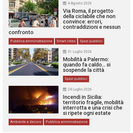
4 Agosto 2026
Via Roma, il progetto
della ciclabile che non
convince: errori,
contraddizioni e nessun
confronto
Pubblica amministrazione
Smart cities
Spazi pubblici
31 Luglio 2026
Mobilità a Palermo:
quando fa caldo… si
sospende la città
Spazi pubblici
24 Luglio 2026
Incendi in Sicilia:
territorio fragile, mobilità
interrotta e una crisi che
si ripete ogni estate
Ambiente e decoro
Pubblica amministrazione