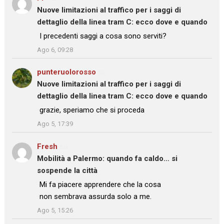
Nuove limitazioni al traffico per i saggi di
dettaglio della linea tram C: ecco dove e quando
: “
I precedenti saggi a cosa sono serviti?
”
Ago 6, 09:28
punteruolorosso
su
Nuove limitazioni al traffico per i saggi di
dettaglio della linea tram C: ecco dove e quando
: “
grazie, speriamo che si proceda
”
Ago 5, 17:39
Fresh
su
Mobilità a Palermo: quando fa caldo… si
sospende la città
: “
Mi fa piacere apprendere che la cosa
non sembrava assurda solo a me.
”
Ago 5, 15:26