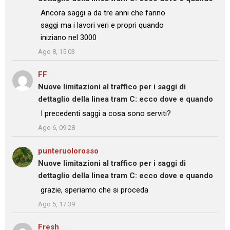
: “
Ancora saggi a da tre anni che fanno
saggi ma i lavori veri e propri quando
iniziano nel 3000
”
Ago 8, 15:03
FF
su
Nuove limitazioni al traffico per i saggi di
dettaglio della linea tram C: ecco dove e quando
: “
I precedenti saggi a cosa sono serviti?
”
Ago 6, 09:28
punteruolorosso
su
Nuove limitazioni al traffico per i saggi di
dettaglio della linea tram C: ecco dove e quando
: “
grazie, speriamo che si proceda
”
Ago 5, 17:39
Fresh
su