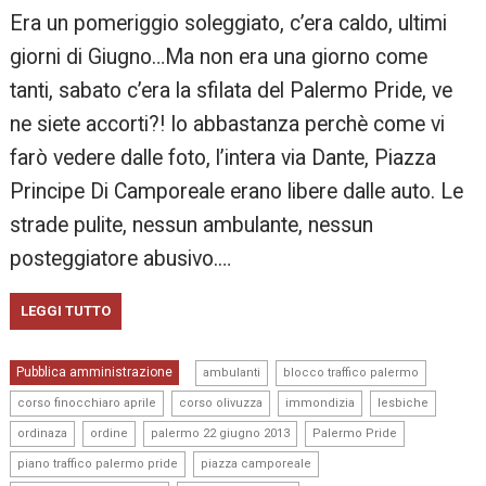
Era un pomeriggio soleggiato, c’era caldo, ultimi
giorni di Giugno…Ma non era una giorno come
tanti, sabato c’era la sfilata del Palermo Pride, ve
ne siete accorti?! Io abbastanza perchè come vi
farò vedere dalle foto, l’intera via Dante, Piazza
Principe Di Camporeale erano libere dalle auto. Le
strade pulite, nessun ambulante, nessun
posteggiatore abusivo.…
LEGGI TUTTO
,
,
Pubblica amministrazione
ambulanti
blocco traffico palermo
,
,
,
,
corso finocchiaro aprile
corso olivuzza
immondizia
lesbiche
,
,
,
,
ordinaza
ordine
palermo 22 giugno 2013
Palermo Pride
,
,
piano traffico palermo pride
piazza camporeale