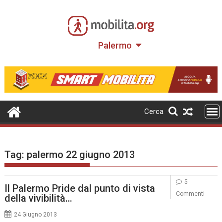
Skip
to
content
Palermo
Cerca
Tag:
palermo 22 giugno 2013
5
Il Palermo Pride dal punto di vista
Commenti
della vivibilità…
24 Giugno 2013