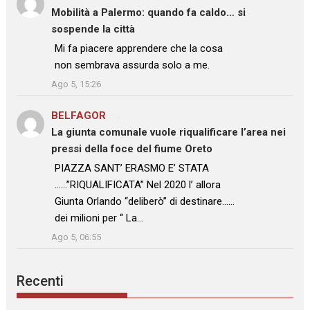
Mobilità a Palermo: quando fa caldo… si
sospende la città
: “
Mi fa piacere apprendere che la cosa
non sembrava assurda solo a me.
”
Ago 5, 15:26
BELFAGOR
su
La giunta comunale vuole riqualificare l’area nei
pressi della foce del fiume Oreto
: “
PIAZZA SANT’ ERASMO E’ STATA
……”RIQUALIFICATA” Nel 2020 l’ allora
Giunta Orlando “deliberò” di destinare……
dei milioni per “ La…
”
Ago 5, 06:55
Recenti