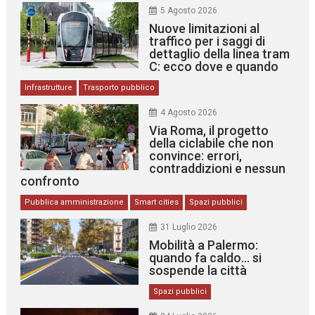
5 Agosto 2026
Nuove limitazioni al
traffico per i saggi di
dettaglio della linea tram
C: ecco dove e quando
Infrastrutture
Trasporto pubblico
4 Agosto 2026
Via Roma, il progetto
della ciclabile che non
convince: errori,
contraddizioni e nessun
confronto
Pubblica amministrazione
Smart cities
Spazi pubblici
31 Luglio 2026
Mobilità a Palermo:
quando fa caldo… si
sospende la città
Spazi pubblici