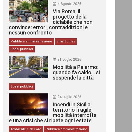
4 Agosto 2026
Via Roma, il
progetto della
ciclabile che non
convince: errori, contraddizioni e
nessun confronto
Pubblica amministrazione
Smart cities
Spazi pubblici
31 Luglio 2026
Mobilità a Palermo:
quando fa caldo… si
sospende la città
Spazi pubblici
24 Luglio 2026
Incendi in Sicilia:
territorio fragile,
mobilità interrotta
e una crisi che si ripete ogni estate
Ambiente e decoro
Pubblica amministrazione