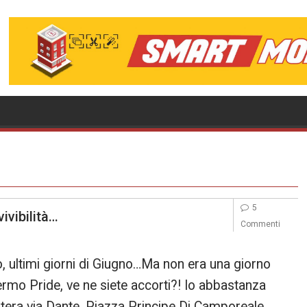
5
vivibilità…
Commenti
, ultimi giorni di Giugno…Ma non era una giorno
lermo Pride, ve ne siete accorti?! Io abbastanza
intera via Dante, Piazza Principe Di Camporeale