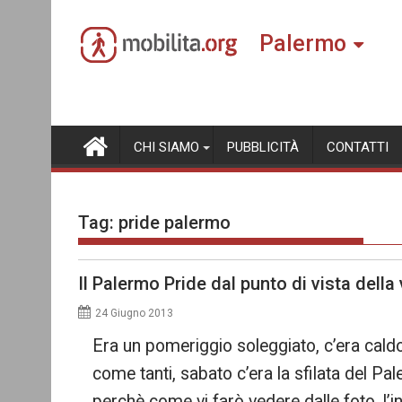
Skip
to
Palermo
content
CHI SIAMO
PUBBLICITÀ
CONTATTI
Tag:
pride palermo
Il Palermo Pride dal punto di vista della 
24 Giugno 2013
Era un pomeriggio soleggiato, c’era caldo
come tanti, sabato c’era la sfilata del Pa
perchè come vi farò vedere dalle foto, l’