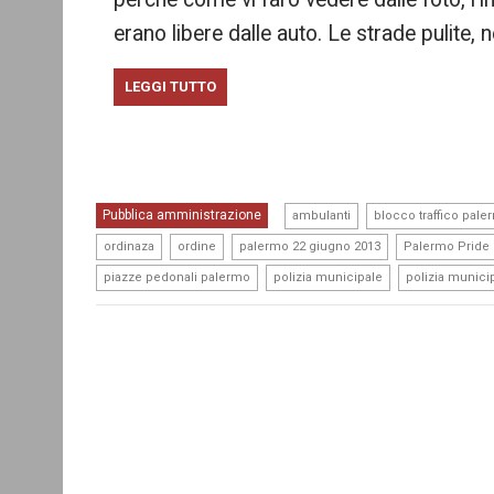
erano libere dalle auto. Le strade pulite
LEGGI TUTTO
,
Pubblica amministrazione
ambulanti
blocco traffico pale
,
,
,
ordinaza
ordine
palermo 22 giugno 2013
Palermo Pride
,
,
piazze pedonali palermo
polizia municipale
polizia munici