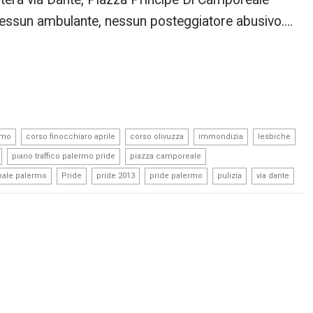
, nessun ambulante, nessun posteggiatore abusivo.…
,
,
,
,
,
rmo
corso finocchiaro aprile
corso olivuzza
immondizia
lesbiche
,
,
,
piano traffico palermo pride
piazza camporeale
,
,
,
,
,
pale palermo
Pride
pride 2013
pride palermo
pulizia
via dante