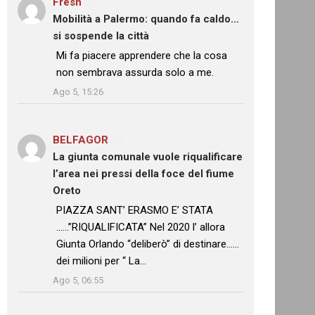
Fresh
su
Mobilità a Palermo: quando fa caldo…
si sospende la città
: “
Mi fa piacere apprendere che la cosa
non sembrava assurda solo a me.
”
Ago 5, 15:26
BELFAGOR
su
La giunta comunale vuole riqualificare
l’area nei pressi della foce del fiume
Oreto
: “
PIAZZA SANT’ ERASMO E’ STATA
……”RIQUALIFICATA” Nel 2020 l’ allora
Giunta Orlando “deliberò” di destinare……
dei milioni per “ La…
”
Ago 5, 06:55