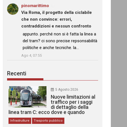
pinomarittimo
su
Via Roma, il progetto della ciclabile
che non convince: errori,
contraddizioni e nessun confronto
: “
appunto. perché non si è fatta la linea a
del tram? ci sono precise repsonsabilità
politiche e anche tecniche. la…
”
Ago 4, 07:55
Recenti
5 Agosto 2026
Nuove limitazioni al
traffico per i saggi
di dettaglio della
linea tram C: ecco dove e quando
Infrastrutture
Trasporto pubblico