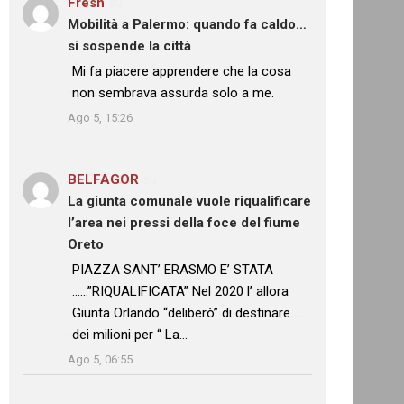
Fresh
su
Mobilità a Palermo: quando fa caldo…
si sospende la città
: “
Mi fa piacere apprendere che la cosa
non sembrava assurda solo a me.
”
Ago 5, 15:26
BELFAGOR
su
La giunta comunale vuole riqualificare
l’area nei pressi della foce del fiume
Oreto
: “
PIAZZA SANT’ ERASMO E’ STATA
……”RIQUALIFICATA” Nel 2020 l’ allora
Giunta Orlando “deliberò” di destinare……
dei milioni per “ La…
”
Ago 5, 06:55