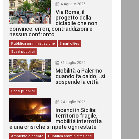
4 Agosto 2026
Via Roma, il
progetto della
ciclabile che non
convince: errori, contraddizioni e
nessun confronto
Pubblica amministrazione
Smart cities
Spazi pubblici
31 Luglio 2026
Mobilità a Palermo:
quando fa caldo… si
sospende la città
Spazi pubblici
24 Luglio 2026
Incendi in Sicilia:
territorio fragile,
mobilità interrotta
e una crisi che si ripete ogni estate
Ambiente e decoro
Pubblica amministrazione