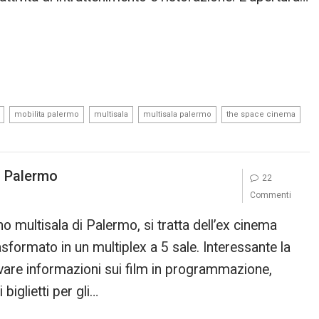
,
,
,
,
,
mobilita palermo
multisala
multisala palermo
the space cinema
i Palermo
22
Commenti
o multisala di Palermo, si tratta dell’ex cinema
rasformato in un multiplex a 5 sale. Interessante la
ovare informazioni sui film in programmazione,
biglietti per gli…