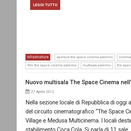
LEGGI TUTTO
,
Infrastrutture
apertura the space cinema palermo
cinema
,
,
film the space cinema palermo
multisala palermo
the spa
Nuovo multisala The Space Cinema nell
27 Aprile 2012
Nella sezione locale di Repubblica di oggi a
del circuito cinematografico “The Space Ci
Village e Medusa Multicinema. I locali destina
stabilimento Coca Cola. Si parla di 11 sale, 