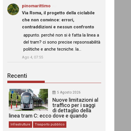
pinomarittimo
su
Via Roma, il progetto della ciclabile
che non convince: errori,
contraddizioni e nessun confronto
: “
appunto. perché non si è fatta la linea a
del tram? ci sono precise repsonsabilità
politiche e anche tecniche. la…
”
Ago 4, 07:55
Recenti
5 Agosto 2026
Nuove limitazioni al
traffico per i saggi
di dettaglio della
linea tram C: ecco dove e quando
Infrastrutture
Trasporto pubblico