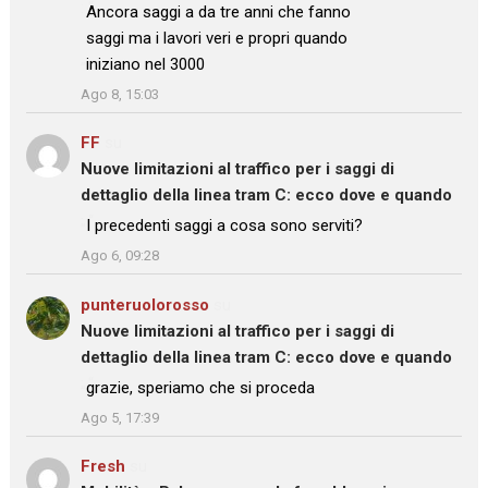
: “
Ancora saggi a da tre anni che fanno
saggi ma i lavori veri e propri quando
iniziano nel 3000
”
Ago 8, 15:03
FF
su
Nuove limitazioni al traffico per i saggi di
dettaglio della linea tram C: ecco dove e quando
: “
I precedenti saggi a cosa sono serviti?
”
Ago 6, 09:28
punteruolorosso
su
Nuove limitazioni al traffico per i saggi di
dettaglio della linea tram C: ecco dove e quando
: “
grazie, speriamo che si proceda
”
Ago 5, 17:39
Fresh
su