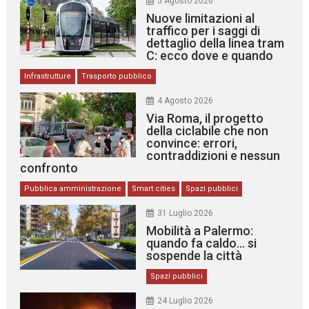
5 Agosto 2026
Nuove limitazioni al
traffico per i saggi di
dettaglio della linea tram
C: ecco dove e quando
Infrastrutture
Trasporto pubblico
4 Agosto 2026
Via Roma, il progetto
della ciclabile che non
convince: errori,
contraddizioni e nessun
confronto
Pubblica amministrazione
Smart cities
Spazi pubblici
31 Luglio 2026
Mobilità a Palermo:
quando fa caldo… si
sospende la città
Spazi pubblici
24 Luglio 2026