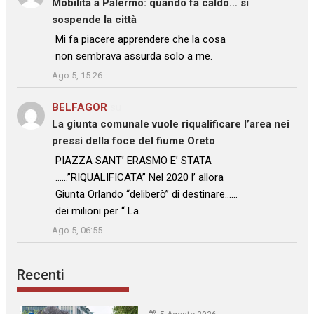
Mobilità a Palermo: quando fa caldo… si
sospende la città
: “
Mi fa piacere apprendere che la cosa
non sembrava assurda solo a me.
”
Ago 5, 15:26
BELFAGOR
su
La giunta comunale vuole riqualificare l’area nei
pressi della foce del fiume Oreto
: “
PIAZZA SANT’ ERASMO E’ STATA
……”RIQUALIFICATA” Nel 2020 l’ allora
Giunta Orlando “deliberò” di destinare……
dei milioni per “ La…
”
Ago 5, 06:55
Recenti