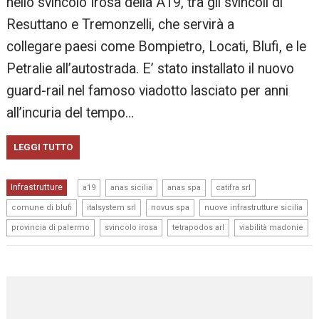
nello svincolo Irosa della A19, tra gli svincoli di
Resuttano e Tremonzelli, che servirà a
collegare paesi come Bompietro, Locati, Blufi, e le
Petralie all’autostrada. E’ stato installato il nuovo
guard-rail nel famoso viadotto lasciato per anni
all’incuria del tempo…
LEGGI TUTTO
,
,
,
,
Infrastrutture
a19
anas sicilia
anas spa
catifra srl
,
,
,
,
comune di blufi
italsystem srl
novus spa
nuove infrastrutture sicilia
,
,
,
provincia di palermo
svincolo irosa
tetrapodos arl
viabilità madonie