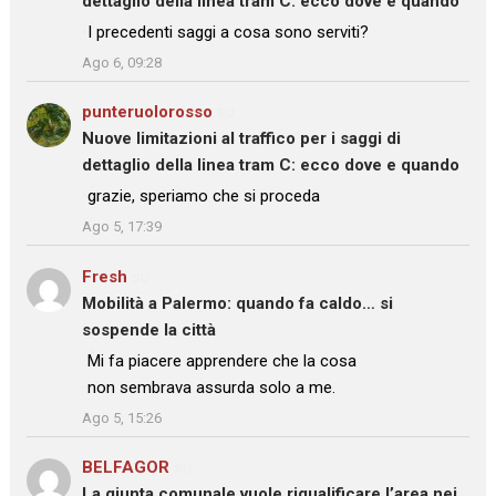
dettaglio della linea tram C: ecco dove e quando
: “
I precedenti saggi a cosa sono serviti?
”
Ago 6, 09:28
punteruolorosso
su
Nuove limitazioni al traffico per i saggi di
dettaglio della linea tram C: ecco dove e quando
: “
grazie, speriamo che si proceda
”
Ago 5, 17:39
Fresh
su
Mobilità a Palermo: quando fa caldo… si
sospende la città
: “
Mi fa piacere apprendere che la cosa
non sembrava assurda solo a me.
”
Ago 5, 15:26
BELFAGOR
su
La giunta comunale vuole riqualificare l’area nei