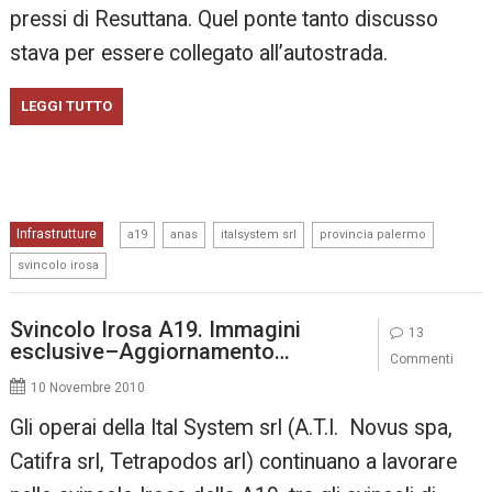
pressi di Resuttana. Quel ponte tanto discusso
stava per essere collegato all’autostrada.
LEGGI TUTTO
,
,
,
,
Infrastrutture
a19
anas
italsystem srl
provincia palermo
svincolo irosa
Svincolo Irosa A19. Immagini
13
esclusive–Aggiornamento…
Commenti
10 Novembre 2010
Gli operai della Ital System srl (A.T.I. Novus spa,
Catifra srl, Tetrapodos arl) continuano a lavorare