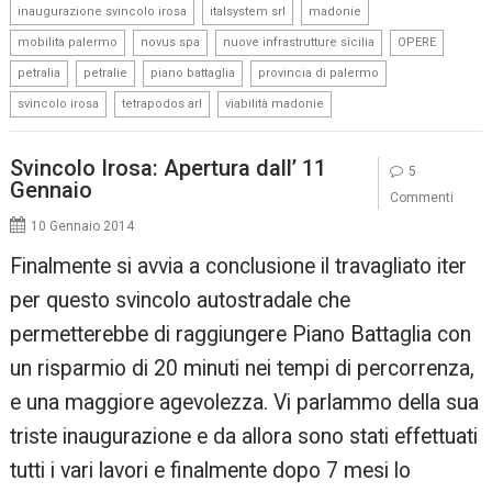
,
,
,
inaugurazione svincolo irosa
italsystem srl
madonie
,
,
,
,
mobilita palermo
novus spa
nuove infrastrutture sicilia
OPERE
,
,
,
,
petralia
petralie
piano battaglia
provincia di palermo
,
,
svincolo irosa
tetrapodos arl
viabilità madonie
Svincolo Irosa: Apertura dall’ 11
5
Gennaio
Commenti
10 Gennaio 2014
Finalmente si avvia a conclusione il travagliato iter
per questo svincolo autostradale che
permetterebbe di raggiungere Piano Battaglia con
un risparmio di 20 minuti nei tempi di percorrenza,
e una maggiore agevolezza. Vi parlammo della sua
triste inaugurazione e da allora sono stati effettuati
tutti i vari lavori e finalmente dopo 7 mesi lo