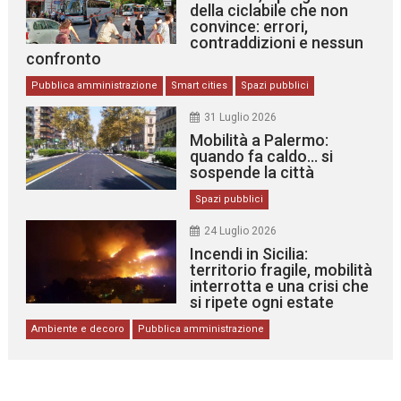
della ciclabile che non
convince: errori,
contraddizioni e nessun
confronto
Pubblica amministrazione
Smart cities
Spazi pubblici
31 Luglio 2026
Mobilità a Palermo:
quando fa caldo… si
sospende la città
Spazi pubblici
24 Luglio 2026
Incendi in Sicilia:
territorio fragile, mobilità
interrotta e una crisi che
si ripete ogni estate
Ambiente e decoro
Pubblica amministrazione