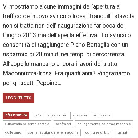
Vi mostriamo alcune immagini dell’apertura al
traffico del nuovo svincolo Irosa. Tranquilli, stavolta
non si tratta non dell’inaugurazione farlocca del
Giugno 2013 ma dell’aperta effettiva. Lo svincolo
consentirà di raggiungere Piano Battaglia con un
risparmio di 20 minuti nei tempi di percorrenza.
All’appello mancano ancora i lavori del tratto
Madonnuzza-Irosa. Fra quanti anni? Ringraziamo
per gli scatti Peppino…
LEGGI TUTTO
,
,
,
,
Infrastrutture
a19
anas sicilia
anas spa
autostrada
,
,
,
autostrada palermo-catania
catifra srl
collegamento palermo madonie
,
,
,
,
collesano
come raggiungere le madonie
comune di blufi
gangi