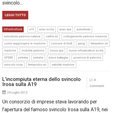
svincolo…
LEGGI TUTTO
,
,
,
,
Infrastrutture
a19
anas sicilia
anas spa
autostrada
,
,
,
autostrada palermo-catania
catifra srl
collegamento palermo madonie
,
,
,
,
come raggiungere le madonie
comune di blufi
gangi
italsystem srl
,
,
,
,
madonie
mobilita palermo
novus spa
nuove infrastrutture sicilia
,
,
,
,
,
OPERE
petralia
petralie
piano battaglia
provincia di palermo
,
,
svincolo irosa
tetrapodos arl
viabilità madonie
L’incompiuta eterna dello svincolo
4
Irosa sulla A19
Commenti
24 Luglio 2012
Un consorzio di imprese stava lavorando per
l’apertura del famoso svincolo Irosa sulla A19, nei