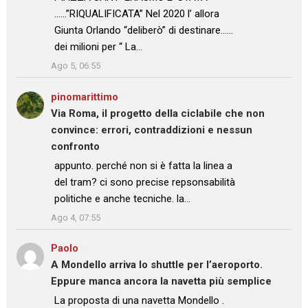
……”RIQUALIFICATA” Nel 2020 l’ allora
Giunta Orlando “deliberò” di destinare……
dei milioni per “ La…
”
Ago 5, 06:55
pinomarittimo
su
Via Roma, il progetto della ciclabile che non
convince: errori, contraddizioni e nessun
confronto
: “
appunto. perché non si è fatta la linea a
del tram? ci sono precise repsonsabilità
politiche e anche tecniche. la…
”
Ago 4, 07:55
Paolo
su
A Mondello arriva lo shuttle per l’aeroporto.
Eppure manca ancora la navetta più semplice
: “
La proposta di una navetta Mondello .