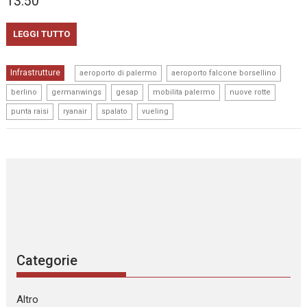
13:50
LEGGI TUTTO
,
,
Infrastrutture
aeroporto di palermo
aeroporto falcone borsellino
,
,
,
,
,
berlino
germanwings
gesap
mobilita palermo
nuove rotte
,
,
,
punta raisi
ryanair
spalato
vueling
Categorie
Altro