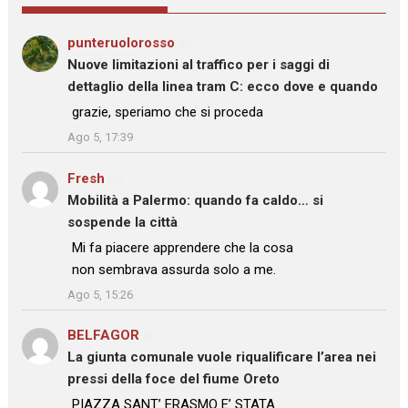
punteruolorosso
su
Nuove limitazioni al traffico per i saggi di
dettaglio della linea tram C: ecco dove e quando
: “
grazie, speriamo che si proceda
”
Ago 5, 17:39
Fresh
su
Mobilità a Palermo: quando fa caldo… si
sospende la città
: “
Mi fa piacere apprendere che la cosa
non sembrava assurda solo a me.
”
Ago 5, 15:26
BELFAGOR
su
La giunta comunale vuole riqualificare l’area nei
pressi della foce del fiume Oreto
: “
PIAZZA SANT’ ERASMO E’ STATA