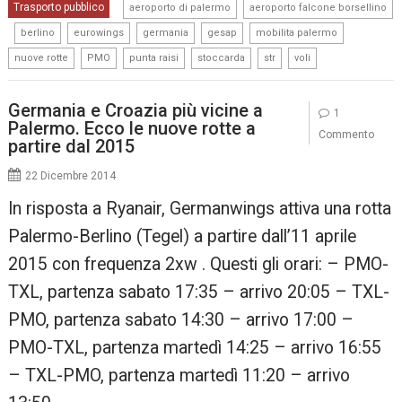
,
Trasporto pubblico
aeroporto di palermo
aeroporto falcone borsellino
,
,
,
,
,
,
berlino
eurowings
germania
gesap
mobilita palermo
,
,
,
,
,
nuove rotte
PMO
punta raisi
stoccarda
str
voli
Germania e Croazia più vicine a
1
Palermo. Ecco le nuove rotte a
Commento
partire dal 2015
22 Dicembre 2014
In risposta a Ryanair, Germanwings attiva una rotta
Palermo-Berlino (Tegel) a partire dall’11 aprile
2015 con frequenza 2xw . Questi gli orari: – PMO-
TXL, partenza sabato 17:35 – arrivo 20:05 – TXL-
PMO, partenza sabato 14:30 – arrivo 17:00 –
PMO-TXL, partenza martedì 14:25 – arrivo 16:55
– TXL-PMO, partenza martedì 11:20 – arrivo