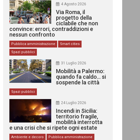
4 Agosto 2026
Via Roma, il
progetto della
ciclabile che non
convince: errori, contraddizioni e
nessun confronto
Pubblica amministrazione
Smart cities
Spazi pubblici
31 Luglio 2026
Mobilità a Palermo:
quando fa caldo… si
sospende la città
Spazi pubblici
24 Luglio 2026
Incendi in Sicilia:
territorio fragile,
mobilità interrotta
e una crisi che si ripete ogni estate
Ambiente e decoro
Pubblica amministrazione