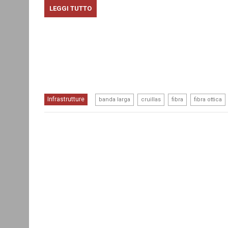
LEGGI TUTTO
,
,
,
Infrastrutture
banda larga
cruillas
fibra
fibra ottica