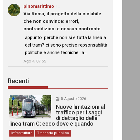
pinomarittimo
su
Via Roma, il progetto della ciclabile
che non convince: errori,
contraddizioni e nessun confronto
: “
appunto. perché non si è fatta la linea a
del tram? ci sono precise repsonsabilità
politiche e anche tecniche. la…
”
Ago 4, 07:55
Recenti
5 Agosto 2026
Nuove limitazioni al
traffico per i saggi
di dettaglio della
linea tram C: ecco dove e quando
Infrastrutture
Trasporto pubblico