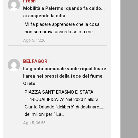
Fresh
su
Mobilità a Palermo: quando fa caldo…
si sospende la città
: “
Mi fa piacere apprendere che la cosa
non sembrava assurda solo a me.
”
Ago 5, 15:26
BELFAGOR
su
La giunta comunale vuole riqualificare
l’area nei pressi della foce del fiume
Oreto
: “
PIAZZA SANT’ ERASMO E’ STATA
……”RIQUALIFICATA” Nel 2020 l’ allora
Giunta Orlando “deliberò” di destinare……
dei milioni per “ La…
”
Ago 5, 06:55