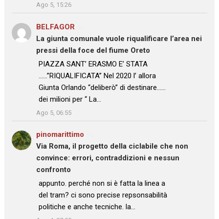
Ago 5, 15:26
BELFAGOR
su
La giunta comunale vuole riqualificare l’area nei
pressi della foce del fiume Oreto
: “
PIAZZA SANT’ ERASMO E’ STATA
……”RIQUALIFICATA” Nel 2020 l’ allora
Giunta Orlando “deliberò” di destinare……
dei milioni per “ La…
”
Ago 5, 06:55
pinomarittimo
su
Via Roma, il progetto della ciclabile che non
convince: errori, contraddizioni e nessun
confronto
: “
appunto. perché non si è fatta la linea a
del tram? ci sono precise repsonsabilità
politiche e anche tecniche. la…
”