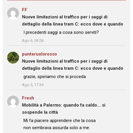
FF
su
Nuove limitazioni al traffico per i saggi di
dettaglio della linea tram C: ecco dove e quando
: “
I precedenti saggi a cosa sono serviti?
”
Ago 6, 09:28
punteruolorosso
su
Nuove limitazioni al traffico per i saggi di
dettaglio della linea tram C: ecco dove e quando
: “
grazie, speriamo che si proceda
”
Ago 5, 17:39
Fresh
su
Mobilità a Palermo: quando fa caldo… si
sospende la città
: “
Mi fa piacere apprendere che la cosa
non sembrava assurda solo a me.
”