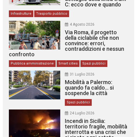
C: ecco dove e quando
Infrastrutture
Trasporto pubblico
4 Agosto 2026
Via Roma, il progetto
della ciclabile che non
convince: errori,
contraddizioni e nessun
confronto
Pubblica amministrazione
Smart cities
Spazi pubblici
31 Luglio 2026
Mobilità a Palermo:
quando fa caldo… si
sospende la città
Spazi pubblici
24 Luglio 2026
Incendi in Sicilia:
territorio fragile, mobilità
interrotta e una crisi che