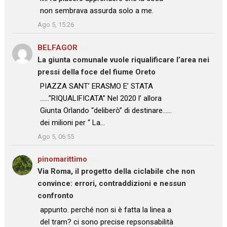
non sembrava assurda solo a me.
”
Ago 5, 15:26
BELFAGOR
su
La giunta comunale vuole riqualificare l’area nei
pressi della foce del fiume Oreto
: “
PIAZZA SANT’ ERASMO E’ STATA
……”RIQUALIFICATA” Nel 2020 l’ allora
Giunta Orlando “deliberò” di destinare……
dei milioni per “ La…
”
Ago 5, 06:55
pinomarittimo
su
Via Roma, il progetto della ciclabile che non
convince: errori, contraddizioni e nessun
confronto
: “
appunto. perché non si è fatta la linea a
del tram? ci sono precise repsonsabilità