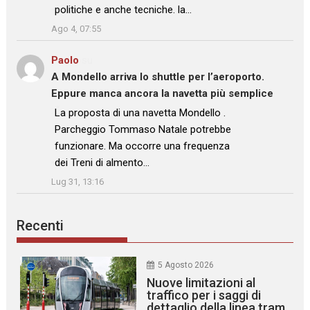
politiche e anche tecniche. la…
”
Ago 4, 07:55
Paolo
su
A Mondello arriva lo shuttle per l’aeroporto.
Eppure manca ancora la navetta più semplice
: “
La proposta di una navetta Mondello .
Parcheggio Tommaso Natale potrebbe
funzionare. Ma occorre una frequenza
dei Treni di almento…
”
Lug 31, 13:16
Recenti
5 Agosto 2026
Nuove limitazioni al
traffico per i saggi di
dettaglio della linea tram