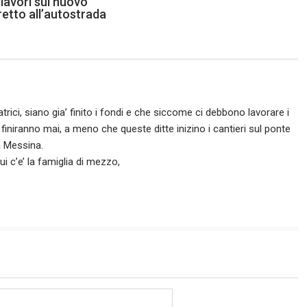
lavori sul nuovo
etto all’autostrada
trici, siano gia’ finito i fondi e che siccome ci debbono lavorare i
non finiranno mai, a meno che queste ditte inizino i cantieri sul ponte
a Messina.
i c’e’ la famiglia di mezzo,