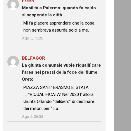
Fresh
su
Mobilità a Palermo: quando fa caldo…
si sospende la città
: “
Mi fa piacere apprendere che la cosa
non sembrava assurda solo a me.
”
Ago 5, 15:26
BELFAGOR
su
La giunta comunale vuole riqualificare
l’area nei pressi della foce del fiume
Oreto
: “
PIAZZA SANT’ ERASMO E’ STATA
……”RIQUALIFICATA” Nel 2020 l’ allora
Giunta Orlando “deliberò” di destinare……
dei milioni per “ La…
”
Ago 5, 06:55