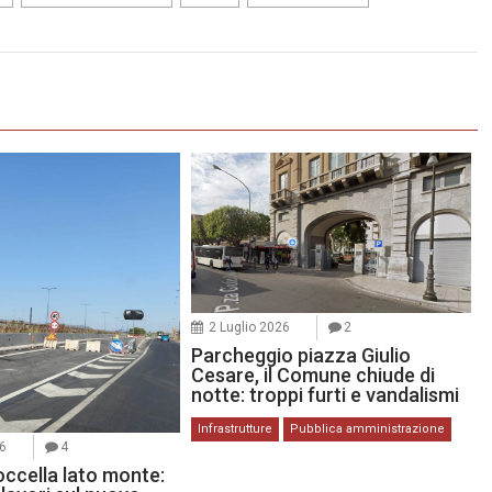
2 Luglio 2026
2
Parcheggio piazza Giulio
Cesare, il Comune chiude di
notte: troppi furti e vandalismi
Infrastrutture
Pubblica amministrazione
26
4
occella lato monte: