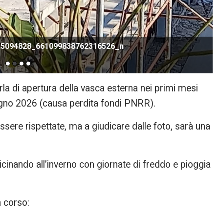
45094828_661099838762316526_n
la di apertura della vasca esterna nei primi mesi
ugno 2026 (causa perdita fondi PNRR).
sere rispettate, ma a giudicare dalle foto, sarà una
cinando all’inverno con giornate di freddo e pioggia
n corso: