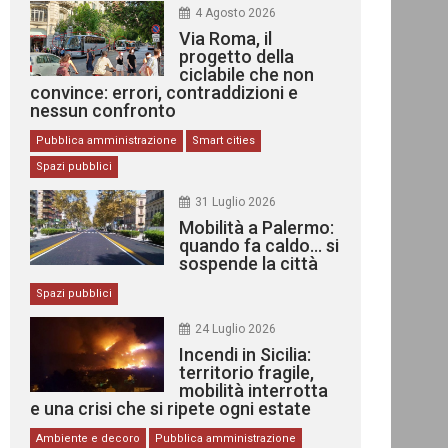
4 Agosto 2026
Via Roma, il
progetto della
ciclabile che non
convince: errori, contraddizioni e
nessun confronto
Pubblica amministrazione
Smart cities
Spazi pubblici
31 Luglio 2026
Mobilità a Palermo:
quando fa caldo… si
sospende la città
Spazi pubblici
24 Luglio 2026
Incendi in Sicilia:
territorio fragile,
mobilità interrotta
e una crisi che si ripete ogni estate
Ambiente e decoro
Pubblica amministrazione