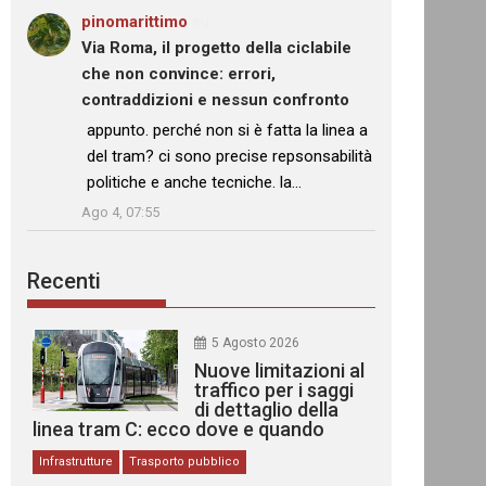
pinomarittimo
su
Via Roma, il progetto della ciclabile
che non convince: errori,
contraddizioni e nessun confronto
550438208_10233547945774845_529
: “
appunto. perché non si è fatta la linea a
del tram? ci sono precise repsonsabilità
politiche e anche tecniche. la…
”
Ago 4, 07:55
Recenti
5 Agosto 2026
Nuove limitazioni al
traffico per i saggi
di dettaglio della
linea tram C: ecco dove e quando
Infrastrutture
Trasporto pubblico