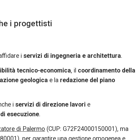
e i progettisti
ffidare i
servizi di ingegneria e architettura
.
tibilità tecnico-economica
, il
coordinamento della
lazione geologica
e la
redazione del piano
anche i
servizi di direzione lavori
e
 di esecuzione
.
zatore di Palermo
(CUP: G72F24000150001), ma
80001), per garantire una gestione omogenea e