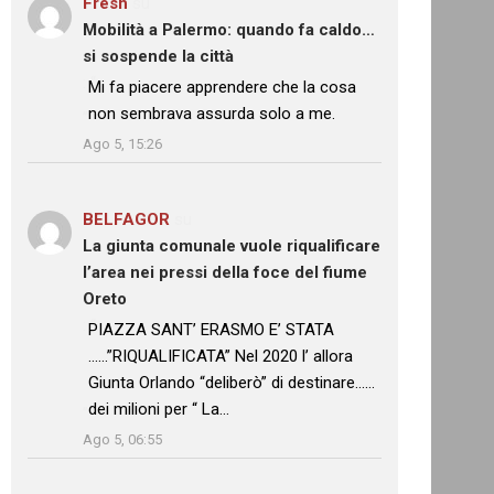
Fresh
su
Mobilità a Palermo: quando fa caldo…
si sospende la città
: “
Mi fa piacere apprendere che la cosa
non sembrava assurda solo a me.
”
Ago 5, 15:26
BELFAGOR
su
La giunta comunale vuole riqualificare
l’area nei pressi della foce del fiume
Oreto
: “
PIAZZA SANT’ ERASMO E’ STATA
……”RIQUALIFICATA” Nel 2020 l’ allora
Giunta Orlando “deliberò” di destinare……
dei milioni per “ La…
”
Ago 5, 06:55