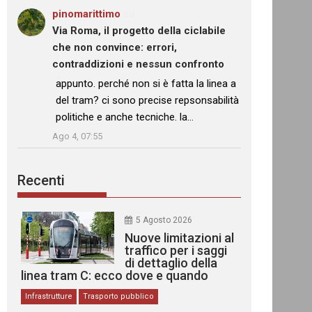
pinomarittimo
su
Via Roma, il progetto della ciclabile
che non convince: errori,
contraddizioni e nessun confronto
: “
appunto. perché non si è fatta la linea a
del tram? ci sono precise repsonsabilità
politiche e anche tecniche. la…
”
Ago 4, 07:55
Recenti
5 Agosto 2026
Nuove limitazioni al
traffico per i saggi
di dettaglio della
linea tram C: ecco dove e quando
Infrastrutture
Trasporto pubblico