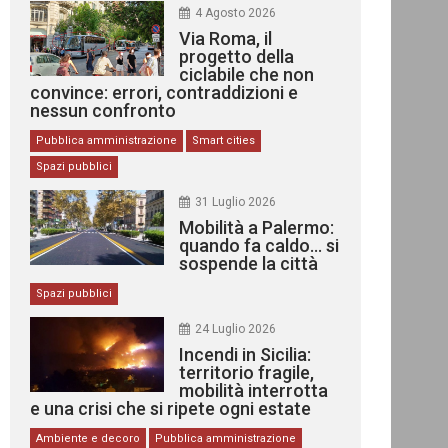
4 Agosto 2026
Via Roma, il
progetto della
ciclabile che non
convince: errori, contraddizioni e
nessun confronto
Pubblica amministrazione
Smart cities
Spazi pubblici
31 Luglio 2026
Mobilità a Palermo:
quando fa caldo… si
sospende la città
Spazi pubblici
24 Luglio 2026
Incendi in Sicilia:
territorio fragile,
mobilità interrotta
e una crisi che si ripete ogni estate
Ambiente e decoro
Pubblica amministrazione