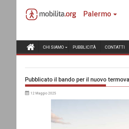
Skip
to
Palermo
content
CHI SIAMO
PUBBLICITÀ
CONTATTI
Pubblicato il bando per il nuovo termov
12 Maggio 2025