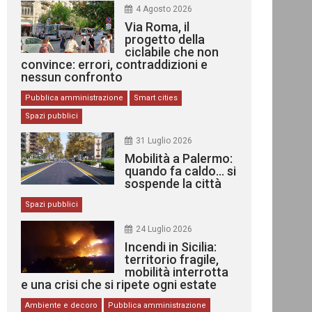
4 Agosto 2026
Via Roma, il
progetto della
ciclabile che non
convince: errori, contraddizioni e
nessun confronto
Pubblica amministrazione
Smart cities
Spazi pubblici
31 Luglio 2026
Mobilità a Palermo:
quando fa caldo… si
sospende la città
Spazi pubblici
24 Luglio 2026
Incendi in Sicilia:
territorio fragile,
mobilità interrotta
e una crisi che si ripete ogni estate
Ambiente e decoro
Pubblica amministrazione