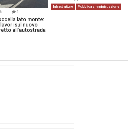
Infrastrutture
Pubblica amministrazione
26
4
occella lato monte:
lavori sul nuovo
etto all’autostrada