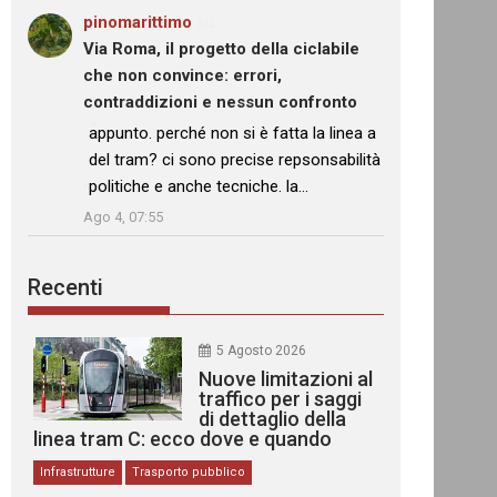
pinomarittimo
su
Via Roma, il progetto della ciclabile
che non convince: errori,
contraddizioni e nessun confronto
: “
appunto. perché non si è fatta la linea a
del tram? ci sono precise repsonsabilità
politiche e anche tecniche. la…
”
Ago 4, 07:55
Recenti
5 Agosto 2026
Nuove limitazioni al
traffico per i saggi
di dettaglio della
linea tram C: ecco dove e quando
Infrastrutture
Trasporto pubblico