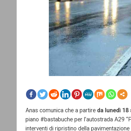
mo
Anas comunica che a partire
da lunedì 18
re
piano #bastabuche per l’autostrada A29 “P
interventi di ripristino della pavimentazion