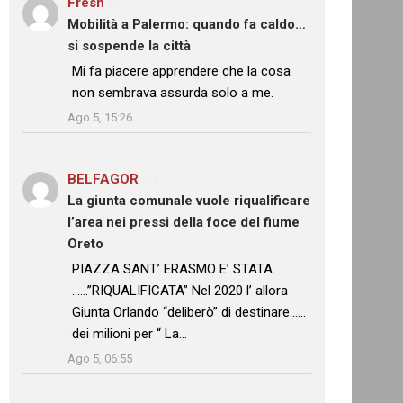
Fresh
su
Mobilità a Palermo: quando fa caldo…
si sospende la città
: “
Mi fa piacere apprendere che la cosa
non sembrava assurda solo a me.
”
Ago 5, 15:26
BELFAGOR
su
La giunta comunale vuole riqualificare
l’area nei pressi della foce del fiume
Oreto
: “
PIAZZA SANT’ ERASMO E’ STATA
……”RIQUALIFICATA” Nel 2020 l’ allora
Giunta Orlando “deliberò” di destinare……
dei milioni per “ La…
”
Ago 5, 06:55