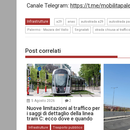
Canale Telegram:
https://t.me/mobilitapa
,
,
,
Infrastrutture
a29
anas
autostrada a29
autostrada pa
,
,
Palermo - Mazara del Vallo
Segnalati
strada chiusa al traffic
Post correlati
5 Agosto 2026
2
Nuove limitazioni al traffico per
i saggi di dettaglio della linea
tram C: ecco dove e quando
Infrastrutture
Trasporto pubblico