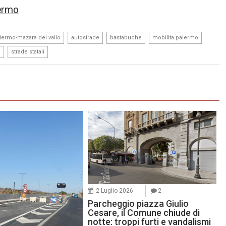
lermo
,
,
,
,
lermo-mazara del vallo
autostrade
bastabuche
mobilita palermo
,
o
strade statali
2 Luglio 2026
2
Parcheggio piazza Giulio
Cesare, il Comune chiude di
notte: troppi furti e vandalismi