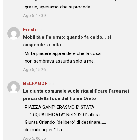
: “
grazie, speriamo che si proceda
”
Ago 5, 17:39
Fresh
su
Mobilità a Palermo: quando fa caldo… si
sospende la città
: “
Mi fa piacere apprendere che la cosa
non sembrava assurda solo a me.
”
Ago 5, 15:26
BELFAGOR
su
La giunta comunale vuole riqualificare l’area nei
pressi della foce del fiume Oreto
: “
PIAZZA SANT’ ERASMO E’ STATA
……”RIQUALIFICATA” Nel 2020 l’ allora
Giunta Orlando “deliberò” di destinare……
dei milioni per “ La…
”
Ago 5, 06:55