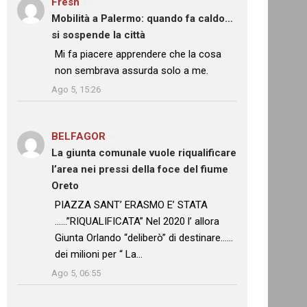
Fresh
su
Mobilità a Palermo: quando fa caldo…
si sospende la città
: “
Mi fa piacere apprendere che la cosa
non sembrava assurda solo a me.
”
Ago 5, 15:26
BELFAGOR
su
La giunta comunale vuole riqualificare
l’area nei pressi della foce del fiume
Oreto
: “
PIAZZA SANT’ ERASMO E’ STATA
……”RIQUALIFICATA” Nel 2020 l’ allora
Giunta Orlando “deliberò” di destinare……
dei milioni per “ La…
”
Ago 5, 06:55