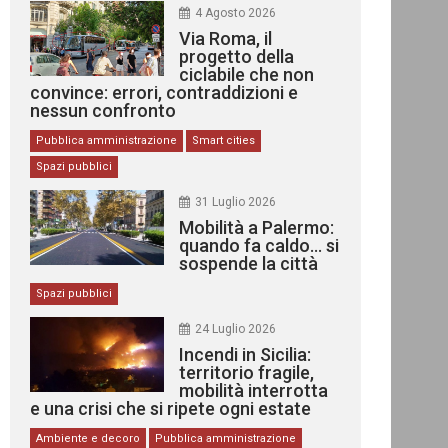
4 Agosto 2026
Via Roma, il
progetto della
ciclabile che non
convince: errori, contraddizioni e
nessun confronto
Pubblica amministrazione
Smart cities
Spazi pubblici
31 Luglio 2026
Mobilità a Palermo:
quando fa caldo… si
sospende la città
Spazi pubblici
24 Luglio 2026
Incendi in Sicilia:
territorio fragile,
mobilità interrotta
e una crisi che si ripete ogni estate
Ambiente e decoro
Pubblica amministrazione