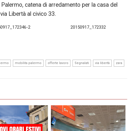
 Palermo, catena di arredamento per la casa del
via Libertà al civico 33.
50917_172346-2
20150917_172332
,
,
,
,
,
,
alermo
mobilita palermo
offerte lavoro
Segnalati
via libertà
zara