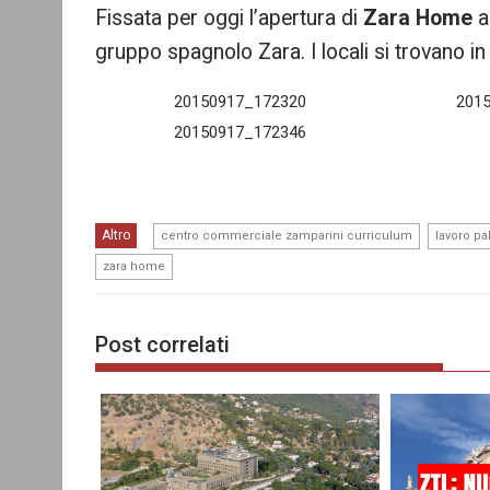
Fissata per oggi l’apertura di
Zara Home
a
re
gruppo spagnolo Zara. I locali si trovano in 
20150917_172320
201
20150917_172346
,
Altro
centro commerciale zamparini curriculum
lavoro p
zara home
Post correlati